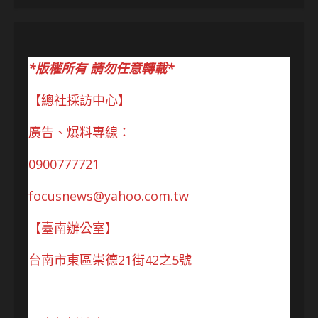
*版權所有 請勿任意轉載*
【總社採訪中心】
廣告、爆料專線：
0900777721
focusnews@yahoo.com.tw
【臺南辦公室】
台南市東區崇德21街42之5號