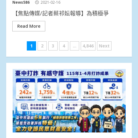
News586
2021-02-16
【焦點傳媒/記者蔡祁妘報導】為積極爭
Read More
文
1
2
3
4
...
4,846
Next
章
分
頁