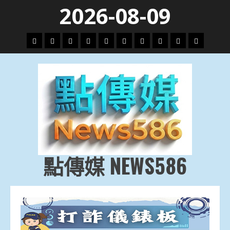
Skip
2026-08-09
to
content
頭
財
地
文
專
娛
政
國
運
生
條
經
方.
教.
題
樂
治
際
動
活
社
科
影
會
技
劇
點傳媒 NEWS586