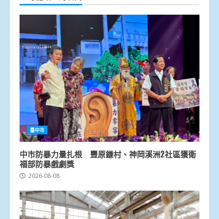
臺中市
中市防暴力量扎根 豐原鎌村、神岡溪洲2社區獲衛
福部防暴戲劇獎
2026-08-08