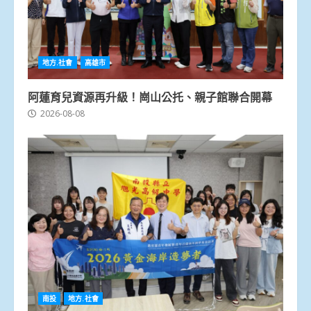
地方.社會
高雄市
阿蓮育兒資源再升級！崗山公托、親子館聯合開幕
2026-08-08
南投
地方.社會