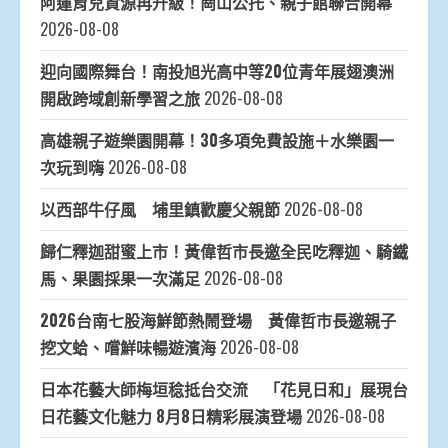
阿蓮育兒資源再升級！崗山公托、親子館聯合開幕
2026-08-08
迎向國際舞台！南投旭光高中等20位青年展翅澳洲
開啟跨域創新學習之旅
2026-08-08
高雄親子遊樂園開幕！30多項免費設施＋水樂園一
次玩到嗨
2026-08-08
以西部牛仔風 埔里鎮歡慶父親節
2026-08-08
歸仁釋迦甜蜜上市！黃偉哲市長邀全民吃釋迦、騎鐵
馬、果園採果一次滿足
2026-08-08
2026台南七股海鮮節熱鬧登場 黃偉哲市長邀親子
挖文蛤、嚐鮮味暢遊濱海
2026-08-08
日本花藝大師梅垣稔抵台交流 「花見日和」展現台
日花藝文化魅力 8月8日精彩展演登場
2026-08-08