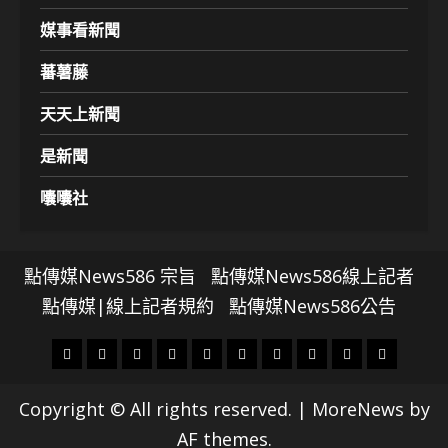
媒事看新聞
蕃薯藤
天天上新聞
是新聞
囔囔社
點傳媒News586 宗旨
點傳媒News586線上記者
點傳媒|線上記者規約
點傳媒News586公告
頭
財
地
文
專
娛
政
國
運
生
條
經
方.
教.
題
樂
治
際
動
活
Copyright © All rights reserved.
|
MoreNews
by
社
科
影
AF themes.
會
技
劇