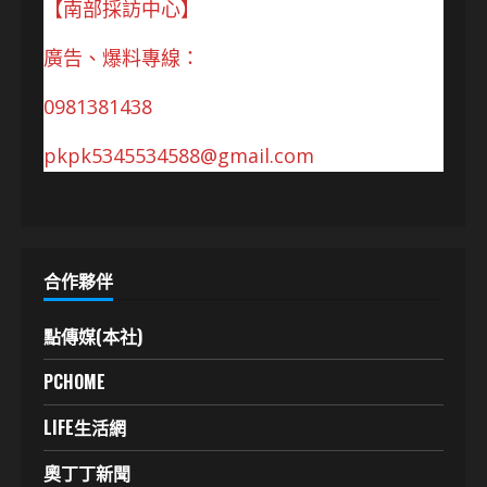
【南部採訪中心】
廣告、爆料專線：
0981381438
pkpk5345534588@gmail.com
合作夥伴
點傳媒(本社)
PCHOME
LIFE生活網
奧丁丁新聞