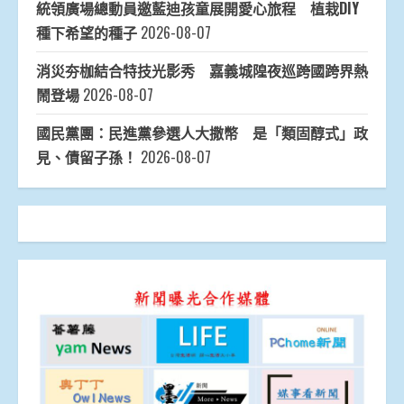
統領廣場總動員邀藍迪孩童展開愛心旅程 植栽DIY
種下希望的種子
2026-08-07
消災夯枷結合特技光影秀 嘉義城隍夜巡跨國跨界熱
鬧登場
2026-08-07
國民黨團：民進黨參選人大撒幣 是「類固醇式」政
見、債留子孫！
2026-08-07