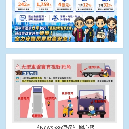
《News586傳媒》 關心您