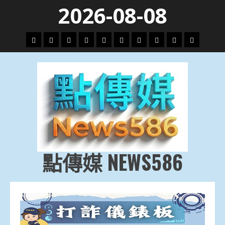
Skip
2026-08-08
to
content
頭
財
地
文
專
娛
政
國
運
生
條
經
方.
教.
題
樂
治
際
動
活
社
科
影
會
技
劇
點傳媒 NEWS586