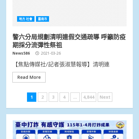
地方.社會
臺南市
警六分局規劃清明連假交通疏導 呼籲防疫
期採分流彈性祭祖
News586
2021-03-26
【焦點傳媒社/記者張淑慧報導】清明連
Read More
文
1
2
3
4
...
4,844
Next
章
分
頁