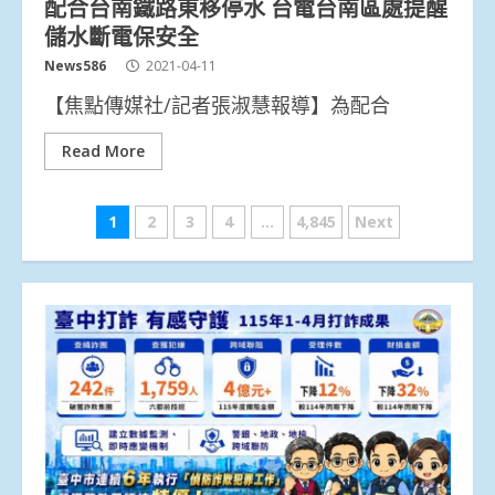
配合台南鐵路東移停水 台電台南區處提醒
儲水斷電保安全
News586
2021-04-11
【焦點傳媒社/記者張淑慧報導】為配合
Read More
文
1
2
3
4
...
4,845
Next
章
分
頁