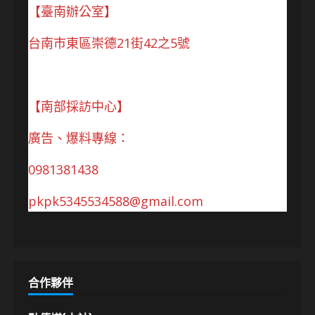
【臺南辦公室】
台南市東區崇德21街42之5號
【南部採訪中心】
廣告、爆料專線：
0981381438
pkpk5345534588@gmail.com
合作夥伴