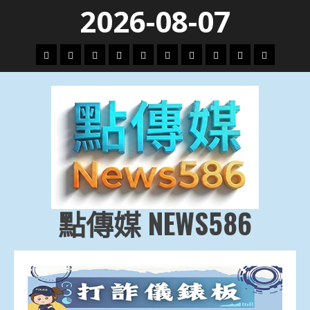
Skip
2026-08-07
to
content
頭
財
地
文
專
娛
政
國
運
生
條
經
方.
教.
題
樂
治
際
動
活
社
科
影
會
技
劇
點傳媒 NEWS586