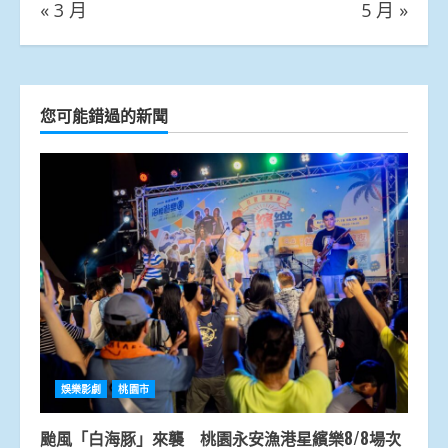
« 3 月
5 月 »
您可能錯過的新聞
娛樂影劇
桃園市
颱風「白海豚」來襲 桃園永安漁港星繽樂8/8場次