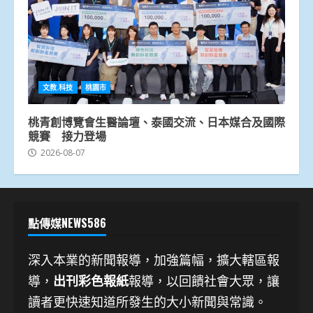
文教.科技
桃園市
桃青創博覽會生醫論壇、泰國交流、日本媒合及國際
競賽 接力登場
2026-08-07
點傳媒NEWS586
深入本業的新聞報導，加強篇幅，擴大轄區報
導，
出刊彩色報紙
報導，以回饋社會大眾，讓
讀者更快速知道所發生的大小新聞與常識。