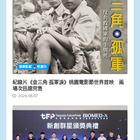
娛樂影劇
桃園市
紀錄片《金三角 孤軍淚》桃園電影節世界首映 兩
場次迅速完售
2026-08-07