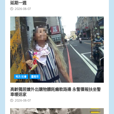
延期一週
2026-08-07
地方.社會
臺南市
高齡獨居嬤外出購物體耗癱軟路邊 永警獲報扶坐警
車暖送家
2026-08-07