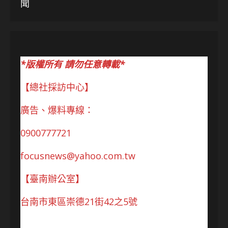
聞
*版權所有 請勿任意轉載*
【總社採訪中心】
廣告、爆料專線：
0900777721
focusnews@yahoo.com.tw
【臺南辦公室】
台南市東區崇德21街42之5號