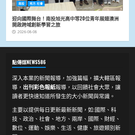
南投
地方.社會
迎向國際舞台！南投旭光高中等20位青年展翅澳洲
開啟跨域創新學習之旅
2026-08-08
點傳媒NEWS586
深入本業的新聞報導，加強篇幅，擴大轄區報
導，
出刊彩色報紙
報導，以回饋社會大眾，讓
讀者更快速知道所發生的大小新聞與常識。
主要以提供每日更新最新新聞
，如:國際、科
技、
政治、社會、地方、兩岸、國際、財經、
數位、運動、娛樂、生活、健康、旅遊類別新