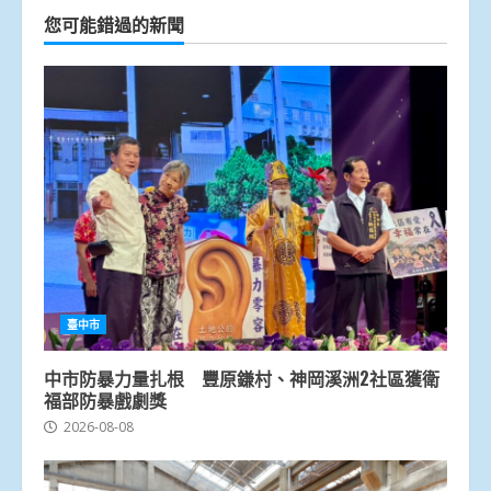
您可能錯過的新聞
臺中市
中市防暴力量扎根 豐原鎌村、神岡溪洲2社區獲衛
福部防暴戲劇獎
2026-08-08