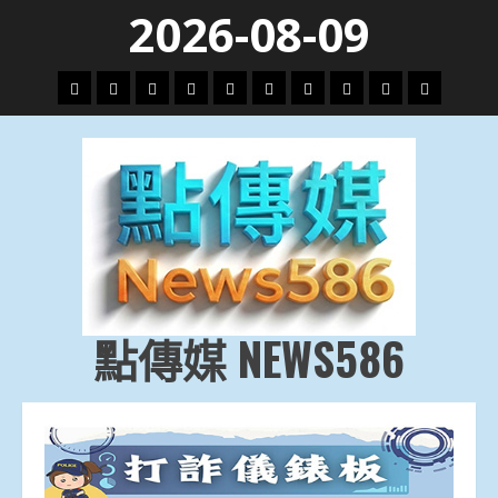
Skip
2026-08-09
to
content
頭
財
地
文
專
娛
政
國
運
生
條
經
方.
教.
題
樂
治
際
動
活
社
科
影
會
技
劇
點傳媒 NEWS586