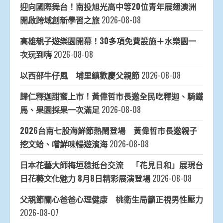
迎向國際舞台！南投旭光高中等20位青年展翅澳洲
開啟跨域創新學習之旅
2026-08-08
高雄親子遊樂園開幕！30多項免費設施＋水樂園一
次玩到嗨
2026-08-08
以西部牛仔風 埔里鎮歡慶父親節
2026-08-08
歸仁釋迦甜蜜上市！黃偉哲市長邀全民吃釋迦、騎鐵
馬、果園採果一次滿足
2026-08-08
2026台南七股海鮮節熱鬧登場 黃偉哲市長邀親子
挖文蛤、嚐鮮味暢遊濱海
2026-08-08
日本花藝大師梅垣稔抵台交流 「花見日和」展現台
日花藝文化魅力 8月8日精彩展演登場
2026-08-08
父親節關心爸爸心理健康 桃衛生局籲正視男性壓力
2026-08-07