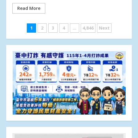
Read More
文
1
2
3
4
...
4,846
Next
章
分
頁