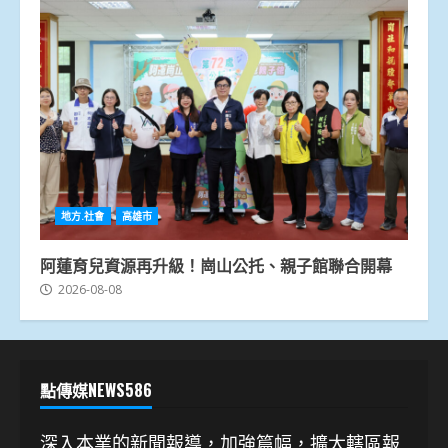
地方.社會
高雄市
阿蓮育兒資源再升級！崗山公托、親子館聯合開幕
2026-08-08
點傳媒NEWS586
深入本業的新聞報導，加強篇幅，擴大轄區報