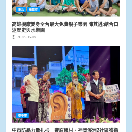
生活
高雄市
高雄機廠變身全台最大免費親子樂園 陳其邁:結合口
述歷史與水樂園
2026-08-09
臺中市
中市防暴力量扎根 豐原鎌村、神岡溪洲2社區獲衛