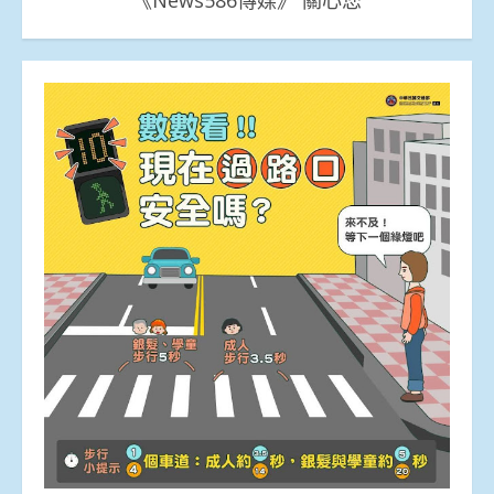
《News586傳媒》 關心您