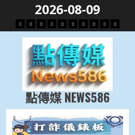
Skip
2026-08-09
to
content
頭
財
地
文
專
娛
政
國
運
生
條
經
方.
教.
題
樂
治
際
動
活
社
科
影
會
技
劇
點傳媒 NEWS586