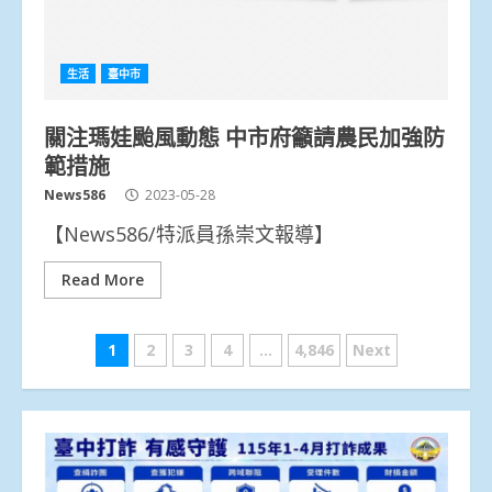
生活
臺中市
關注瑪娃颱風動態 中市府籲請農民加強防
範措施
News586
2023-05-28
【News586/特派員孫崇文報導】
Read More
文
1
2
3
4
...
4,846
Next
章
分
頁