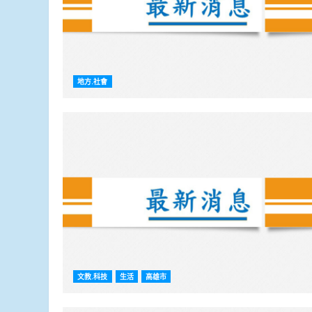
地方.社會
文教.科技
生活
高雄市