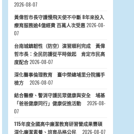
2026-08-07
黃偉哲市長守護慢飛天使不中斷 8年來投入
療育服務逾4億經費 百萬人次受惠
2026-08-
07
台南城鎮韌性（防空）演習順利完成 黃偉
哲市長：全民防護從平時做起 肯定市民高
度配合
2026-08-07
深化醫事倫理教育 臺中榮總埔里分院攜手
檢方
2026-08-07
結合醫療、警消守護民眾健康與安全 埔基
「爸爸健康同行」健康促進活動
2026-08-
07
115年度全國高中廉潔教育研習營成果豐碩
深化廉潔素養、培育品格公民
2026-08-07