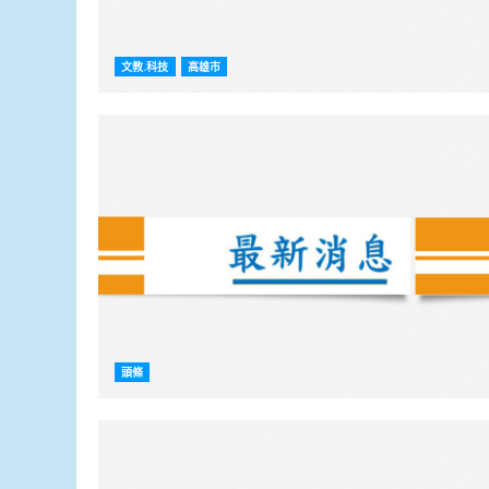
文教.科技
高雄市
頭條