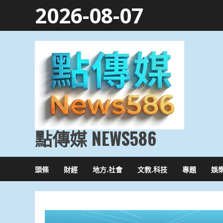
Skip
2026-08-07
to
content
點傳媒 NEWS586
頭條
財經
地方.社會
文教.科技
專題
娛