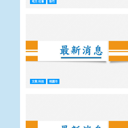
地方.社會
新竹
文教.科技
桃園市