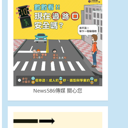
News586傳媒 關心您