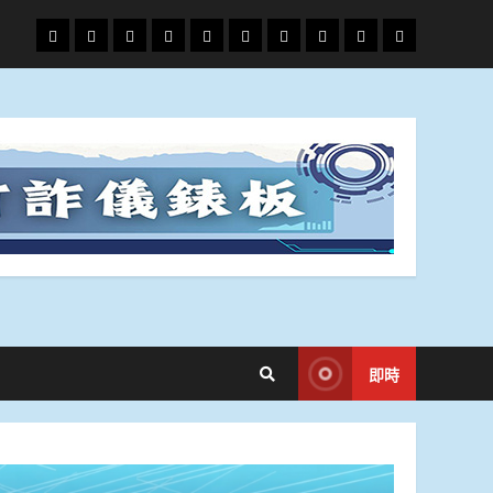
頭
財
地
文
專
娛
政
國
運
生
條
經
方.
教.
題
樂
治
際
動
活
社
科
影
會
技
劇
即時