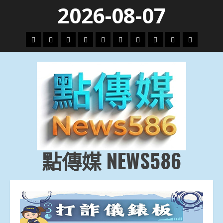
Skip
2026-08-07
to
content
頭
財
地
文
專
娛
政
國
運
生
條
經
方.
教.
題
樂
治
際
動
活
社
科
影
會
技
劇
點傳媒 NEWS586