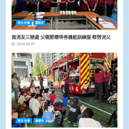
地方.社會
臺南市
南消友三辦處 父親節贈啡券機能訓練服 慰勞消父
2026-08-07
地方.社會
高雄市