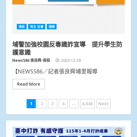
南投
地方.社會
頭條
埔警加強校園反毒識詐宣導 提升學生防
護意識
News586 張良舜-南投
2023-12-29
【NEWS586／記者張良舜埔里報導
Read More
文
1
2
3
4
...
4,845
Next
章
分