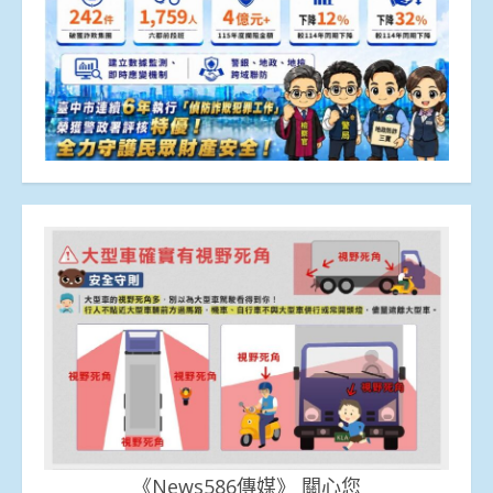
《News586傳媒》 關心您