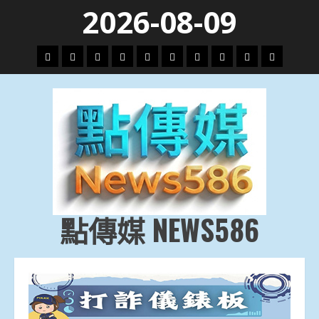
Skip
2026-08-09
to
content
頭
財
地
文
專
娛
政
國
運
生
條
經
方.
教.
題
樂
治
際
動
活
社
科
影
會
技
劇
點傳媒 NEWS586