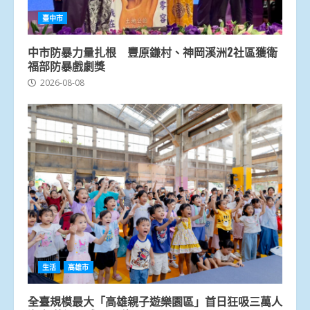
臺中市
中市防暴力量扎根 豐原鎌村、神岡溪洲2社區獲衛
福部防暴戲劇獎
2026-08-08
生活
高雄市
全臺規模最大「高雄親子遊樂園區」首日狂吸三萬人