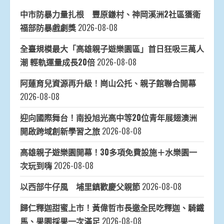
中市防暴力量扎根 豐原鎌村、神岡溪洲2社區獲衛
福部防暴戲劇獎
2026-08-08
全臺規模最大「高雄親子遊樂園區」首日狂吸三萬人
潮 輕軌運量成長20倍
2026-08-08
阿蓮育兒資源再升級！崗山公托、親子館聯合開幕
2026-08-08
迎向國際舞台！南投旭光高中等20位青年展翅澳洲
開啟跨域創新學習之旅
2026-08-08
高雄親子遊樂園開幕！30多項免費設施＋水樂園一
次玩到嗨
2026-08-08
以西部牛仔風 埔里鎮歡慶父親節
2026-08-08
歸仁釋迦甜蜜上市！黃偉哲市長邀全民吃釋迦、騎鐵
馬、果園採果一次滿足
2026-08-08