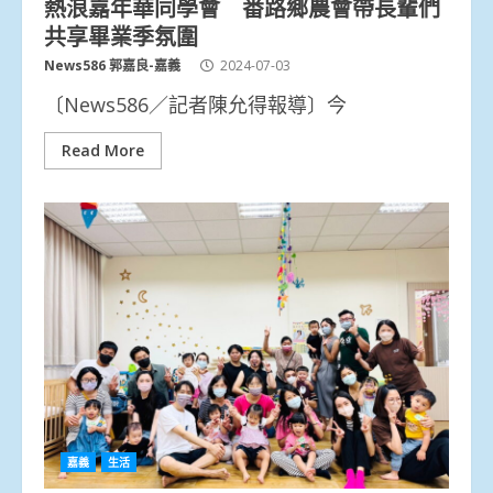
熱浪嘉年華同學會 番路鄉農會帶長輩們
共享畢業季氛圍
News586 郭嘉良-嘉義
2024-07-03
〔News586／記者陳允得報導〕今
Read More
嘉義
生活