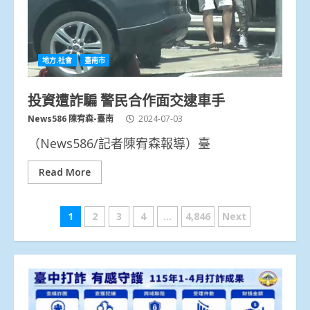
地方.社會
臺南市
投資遭詐騙 警民合作面交逮車手
News586 陳宥森-臺南
2024-07-03
（News586/記者陳宥森報導）臺
Read More
文
1
2
3
4
...
4,846
Next
章
分
頁