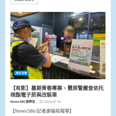
地方.社會
【有影】暑期青春專案、豐原警嚴查依托
咪酯電子菸與改裝車
News586 謝榮浤
2024-07-03
【News586/記者謝福祐報導】