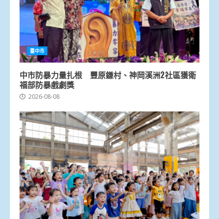
臺中市
中市防暴力量扎根 豐原鎌村、神岡溪洲2社區獲衛
福部防暴戲劇獎
2026-08-08