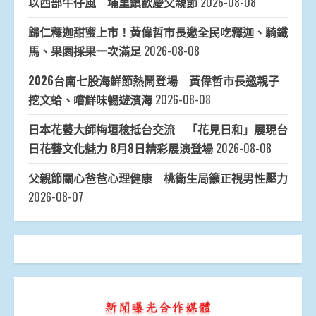
以西部牛仔風 埔里鎮歡慶父親節
2026-08-08
歸仁釋迦甜蜜上市！黃偉哲市長邀全民吃釋迦、騎鐵
馬、果園採果一次滿足
2026-08-08
2026台南七股海鮮節熱鬧登場 黃偉哲市長邀親子
挖文蛤、嚐鮮味暢遊濱海
2026-08-08
日本花藝大師梅垣稔抵台交流 「花見日和」展現台
日花藝文化魅力 8月8日精彩展演登場
2026-08-08
父親節關心爸爸心理健康 桃衛生局籲正視男性壓力
2026-08-07