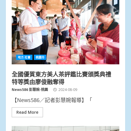
地方.社會
桃園市
全國優質東方美人茶評鑑比賽頒獎典禮
特等獎由廖俊融奪得
News586 彭慧婉-桃園
2024-08-09
【News586／記者彭慧婉報導】「
Read More