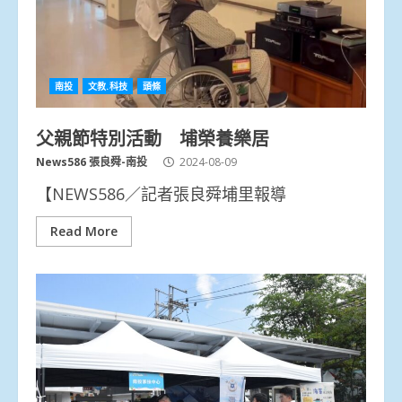
南投
文教.科技
頭條
父親節特別活動 埔榮養樂居
News586 張良舜-南投
2024-08-09
【NEWS586／記者張良舜埔里報導
Read More