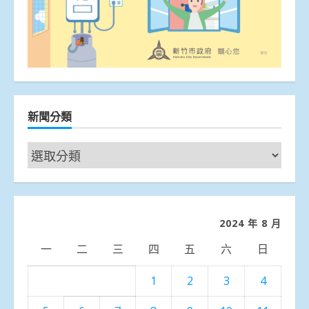
新聞分類
新
聞
分
類
2024 年 8 月
一
二
三
四
五
六
日
1
2
3
4