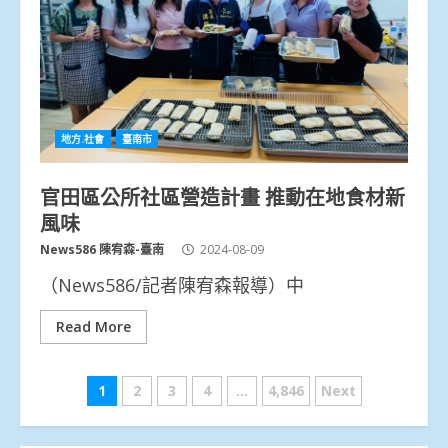
地方.社會
臺南市
官田區公所社區營造計畫 推動在地食材新
風味
News586 陳宥森-臺南
2024-08-09
（News586/記者陳宥森報導）中
Read More
文
1
2
3
4
...
4,846
Next
章