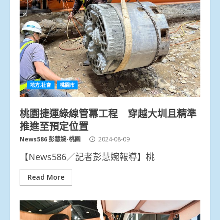
地方.社會
桃園市
桃園捷運綠線管冪工程 穿越大圳且精準
推進至預定位置
News586 彭慧婉-桃園
2024-08-09
【News586／記者彭慧婉報導】桃
Read More