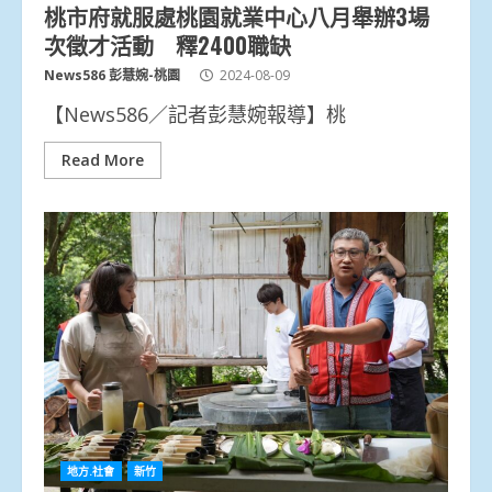
桃市府就服處桃園就業中心八月舉辦3場
次徵才活動 釋2400職缺
News586 彭慧婉-桃園
2024-08-09
【News586／記者彭慧婉報導】桃
Read More
地方.社會
新竹