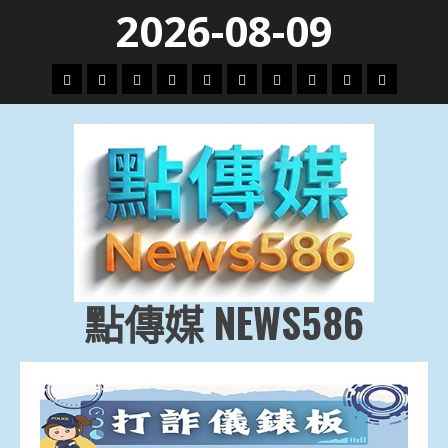
Skip
2026-08-09
to
content
頭
財
地
文
專
娛
政
國
運
生
條
經
方.
教.
題
樂
治
際
動
活
社
科
影
會
技
劇
點傳媒 NEWS586