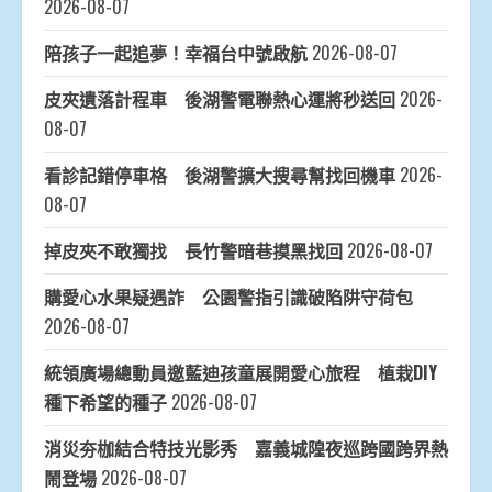
2026-08-07
陪孩子一起追夢！幸福台中號啟航
2026-08-07
皮夾遺落計程車 後湖警電聯熱心運將秒送回
2026-
08-07
看診記錯停車格 後湖警擴大搜尋幫找回機車
2026-
08-07
掉皮夾不敢獨找 長竹警暗巷摸黑找回
2026-08-07
購愛心水果疑遇詐 公園警指引識破陷阱守荷包
2026-08-07
統領廣場總動員邀藍迪孩童展開愛心旅程 植栽DIY
種下希望的種子
2026-08-07
消災夯枷結合特技光影秀 嘉義城隍夜巡跨國跨界熱
鬧登場
2026-08-07