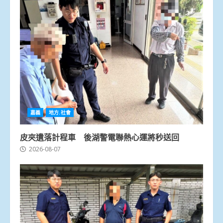
嘉義
地方.社會
皮夾遺落計程車 後湖警電聯熱心運將秒送回
2026-08-07