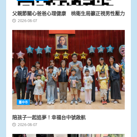
父親節關心爸爸心理健康 桃衛生局籲正視男性壓力
2026-08-07
臺中市
陪孩子一起追夢！幸福台中號啟航
2026-08-07