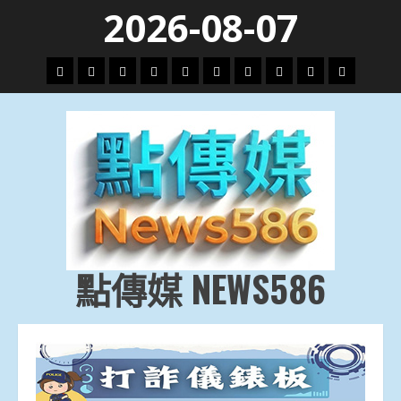
Skip
2026-08-07
to
content
頭
財
地
文
專
娛
政
國
運
生
條
經
方.
教.
題
樂
治
際
動
活
社
科
影
會
技
劇
點傳媒 NEWS586