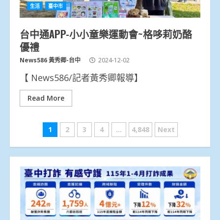
生活
臺中市
台中通APP-小小童樂運動會~格哆莉奶酪
優禮
News586 黃秀卿-台中
2024-12-02
【 News586/記者黃秀卿報導】
Read More
文
1
2
3
4
...
4,848
Next
章
分
頁