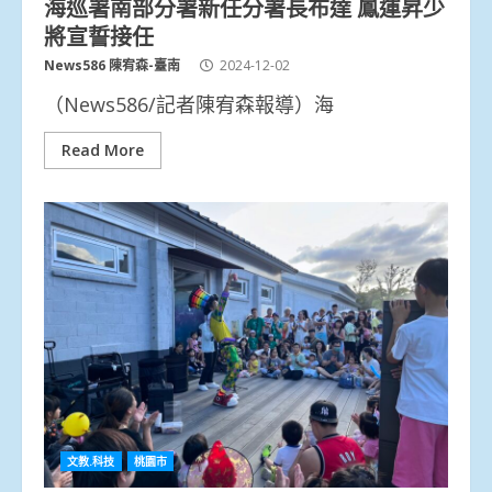
海巡署南部分署新任分署長布達 鳳運昇少
將宣誓接任
News586 陳宥森-臺南
2024-12-02
（News586/記者陳宥森報導）海
Read More
文教.科技
桃園市