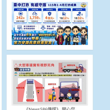
《News586傳媒》 關心您