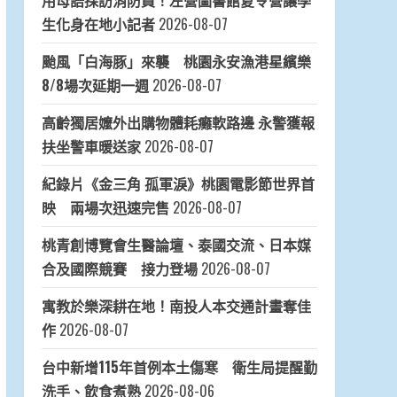
用母語採訪消防員！左營圖書館夏令營讓學
生化身在地小記者
2026-08-07
颱風「白海豚」來襲 桃園永安漁港星繽樂
8/8場次延期一週
2026-08-07
高齡獨居嬤外出購物體耗癱軟路邊 永警獲報
扶坐警車暖送家
2026-08-07
紀錄片《金三角 孤軍淚》桃園電影節世界首
映 兩場次迅速完售
2026-08-07
桃青創博覽會生醫論壇、泰國交流、日本媒
合及國際競賽 接力登場
2026-08-07
寓教於樂深耕在地！南投人本交通計畫奪佳
作
2026-08-07
台中新增115年首例本土傷寒 衛生局提醒勤
洗手、飲食煮熟
2026-08-06