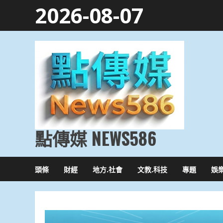
Skip
2026-08-07
to
content
點傳媒 NEWS586
頭條
財經
地方.社會
文教.科技
專題
娛