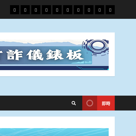
頭
財
地
文
專
娛
政
國
運
生
條
經
方.
教.
題
樂
治
際
動
活
社
科
影
會
技
劇
即時