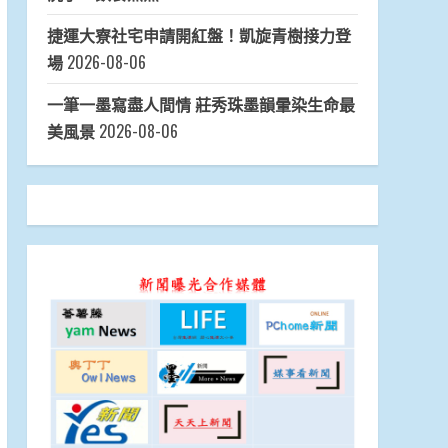
捷運大寮社宅申請開紅盤！凱旋青樹接力登
場
2026-08-06
一筆一墨寫盡人間情 莊秀珠墨韻暈染生命最
美風景
2026-08-06