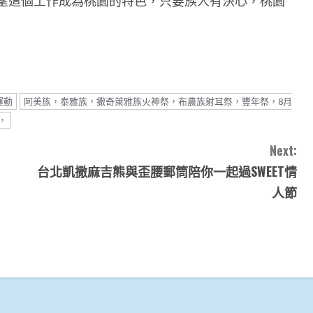
望這個工作成為桃園的特色，只要族人有決心，桃園
運動
阿美族，泰雅族，撒奇萊雅族火神祭，布農族射耳祭，豐年祭，8月
，
Next:
台北凱撒麻吉熊與歪腰郵筒陪你一起過SWEET情
人節