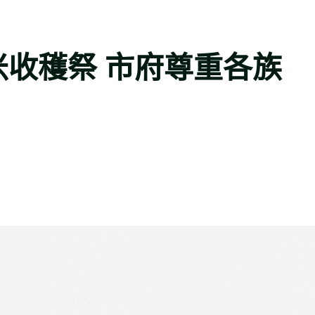
族小米收穫祭 市府尊重各族