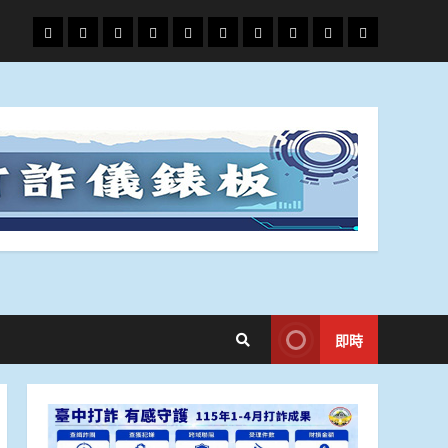
頭
財
地
文
專
娛
政
國
運
生
條
經
方.
教.
題
樂
治
際
動
活
社
科
影
會
技
劇
即時