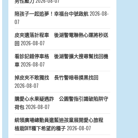
男性壓力
2026-08-07
陪孩子一起追夢！幸福台中號啟航
2026-08-
07
皮夾遺落計程車 後湖警電聯熱心運將秒送
回
2026-08-07
看診記錯停車格 後湖警擴大搜尋幫找回機
車
2026-08-07
掉皮夾不敢獨找 長竹警暗巷摸黑找回
2026-08-07
購愛心水果疑遇詐 公園警指引識破陷阱守
荷包
2026-08-07
統領廣場總動員邀藍迪孩童展開愛心旅程
植栽DIY種下希望的種子
2026-08-07