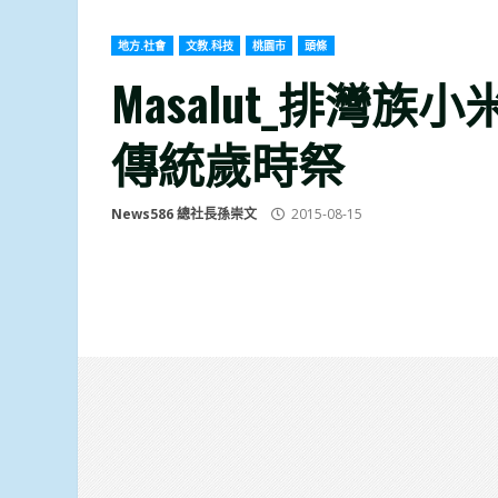
地方.社會
文教.科技
桃園市
頭條
Masalut_排灣
傳統歲時祭
News586 總社長孫崇文
2015-08-15