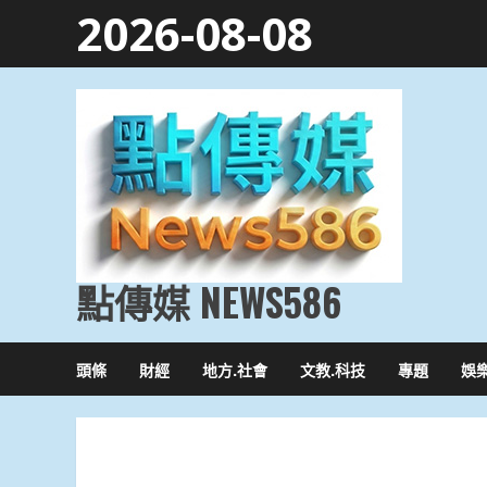
Skip
2026-08-08
to
content
點傳媒 NEWS586
頭條
財經
地方.社會
文教.科技
專題
娛