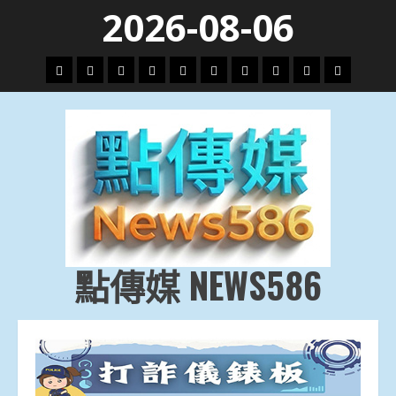
Skip
2026-08-06
to
content
頭
財
地
文
專
娛
政
國
運
生
條
經
方.
教.
題
樂
治
際
動
活
社
科
影
會
技
劇
點傳媒 NEWS586