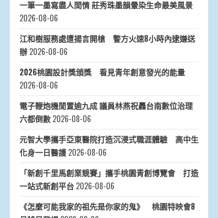
一筆一墨寫盡人間情 莊秀珠墨韻暈染生命最美風景
2026-08-06
江和樹服務處遭揚言開槍 警方火速8小時內逮嫌送
辦
2026-08-06
2026桃園設計獎頒獎 看見青年創意發光的能量
2026-08-06
電子鞭炮機閒置逾九成 議員林燕祝轟台南數位治理
六都倒數
2026-08-06
元智大學攜手亞東醫院打造沉浸式職涯體驗 高中生
化身一日醫護
2026-08-06
「新創千里馬創業競賽」攜手桃園青創博覽會 打造
一站式新創平台
2026-08-06
《怎麼可能我家的祖先是你家的鬼》 桃園特映會8