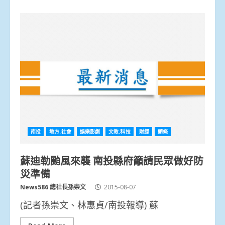
南投
地方.社會
娛樂影劇
文教.科技
財經
頭條
蘇迪勒颱風來襲 南投縣府籲請民眾做好防
災準備
News586 總社長孫崇文
2015-08-07
(記者孫崇文、林惠貞/南投報導) 蘇