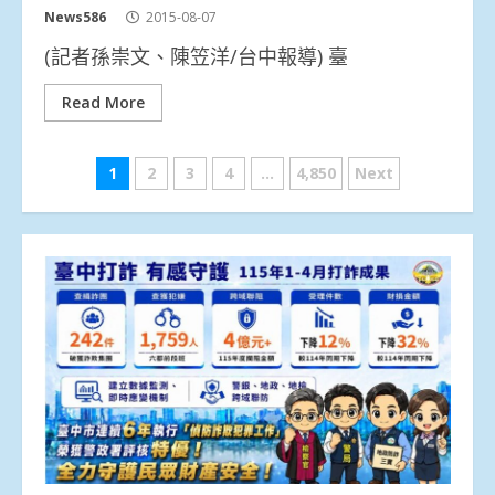
News586
2015-08-07
(記者孫崇文、陳笠洋/台中報導) 臺
Read More
文
1
2
3
4
...
4,850
Next
章
分
頁