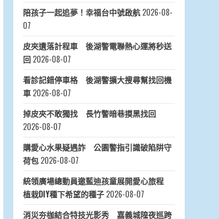
陪孩子一起追夢！幸福台中號啟航
2026-08-
07
皮夾遺落計程車 後湖警電聯熱心運將秒送
回
2026-08-07
看診記錯停車格 後湖警擴大搜尋幫找回機
車
2026-08-07
掉皮夾不敢獨找 長竹警暗巷摸黑找回
2026-08-07
購愛心水果疑遇詐 公園警指引識破陷阱守
荷包
2026-08-07
統領廣場總動員邀藍迪孩童展開愛心旅程
植栽DIY種下希望的種子
2026-08-07
消災夯枷結合特技光影秀 嘉義城隍夜巡跨