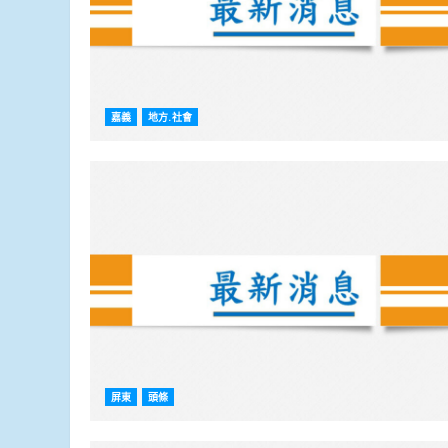
嘉義
地方.社會
屏東
頭條