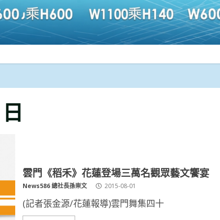
1 日
雲門《稻禾》花蓮登場三萬名觀眾藝文饗宴
News586 總社長孫崇文
2015-08-01
(記者張金源/花蓮報導)雲門舞集四十