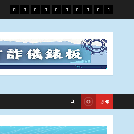
頭
財
地
文
專
娛
政
國
運
生
條
經
方.
教.
題
樂
治
際
動
活
社
科
影
會
技
劇
即時