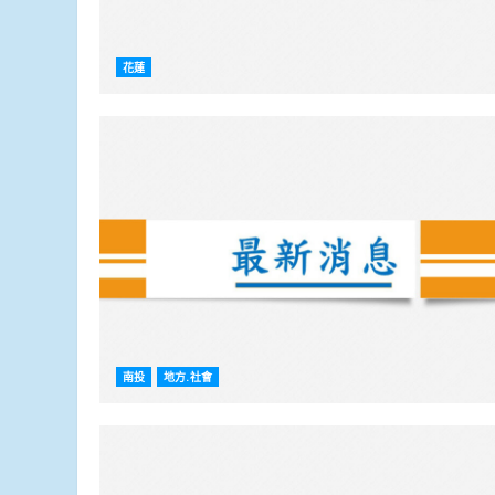
花蓮
南投
地方.社會