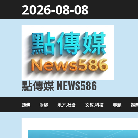
Skip
2026-08-08
to
content
點傳媒 NEWS586
頭條
財經
地方.社會
文教.科技
專題
娛