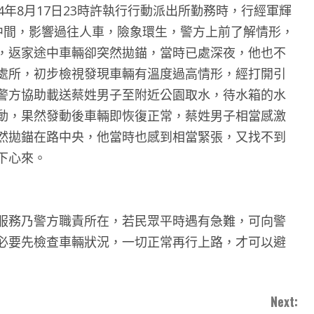
4年8月17日23時許執行行動派出所勤務時，行經軍輝
中間，影響過往人車，險象環生，警方上前了解情形，
，返家途中車輛卻突然拋錨，當時已處深夜，他也不
處所，初步檢視發現車輛有溫度過高情形，經打開引
警方協助載送蔡姓男子至附近公園取水，待水箱的水
動，果然發動後車輛即恢復正常，蔡姓男子相當感激
然拋錨在路中央，他當時也感到相當緊張，又找不到
下心來。
服務乃警方職責所在，若民眾平時遇有急難，可向警
必要先檢查車輛狀況，一切正常再行上路，才可以避
Next: