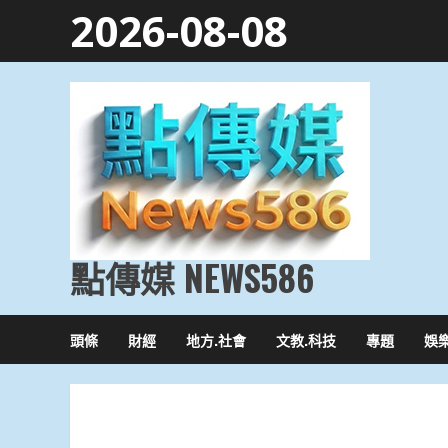
Skip
2026-08-08
to
content
點傳媒 NEWS586
頭條
財經
地方.社會
文教.科技
專題
娛