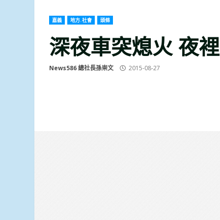
嘉義
地方.社會
頭條
深夜車突熄火 夜
News586 總社長孫崇文
2015-08-27