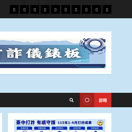
頭
財
地
文
專
娛
政
國
運
生
條
經
方.
教.
題
樂
治
際
動
活
社
科
影
會
技
劇
即時