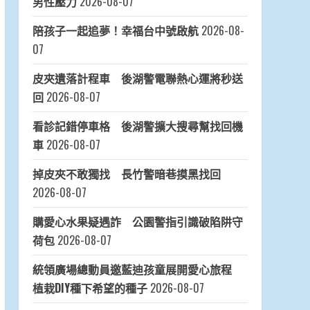
男性壓力
2026-08-07
陪孩子一起追夢！幸福台中號啟航
2026-08-
07
皮夾遺落計程車 後湖警電聯熱心運將秒送
回
2026-08-07
看診記錯停車格 後湖警擴大搜尋幫找回機
車
2026-08-07
掉皮夾不敢獨找 長竹警暗巷摸黑找回
2026-08-07
購愛心水果疑遇詐 公園警指引識破陷阱守
荷包
2026-08-07
統領廣場總動員邀藍迪孩童展開愛心旅程
植栽DIY種下希望的種子
2026-08-07