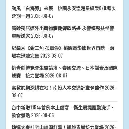
颱風「白海豚」來襲 桃園永安漁港星繽樂8/8場次
延期一週
2026-08-07
高齡獨居嬤外出購物體耗癱軟路邊 永警獲報扶坐警
車暖送家
2026-08-07
紀錄片《金三角 孤軍淚》桃園電影節世界首映 兩
場次迅速完售
2026-08-07
桃青創博覽會生醫論壇、泰國交流、日本媒合及國際
競賽 接力登場
2026-08-07
寓教於樂深耕在地！南投人本交通計畫奪佳作
2026-
08-07
台中新增115年首例本土傷寒 衛生局提醒勤洗手、
飲食煮熟
2026-08-06
捷運大寮社宅申請開紅盤！凱旋青樹接力登場
2026-