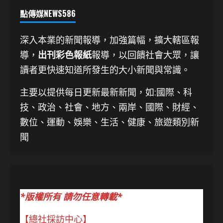
點傳媒NEWS586
深入本業的新聞報導，加強篇幅，擴大轄區報
導，
出刊彩色報紙
報導，以回饋社會大眾，讓
讀者更快速知道所發生的大小新聞與常識。
主要以提供每日更新最新新聞
，如:國際、科
技、
政治、社會、地方、兩岸、國際、財經、
數位、運動、娛樂、生活、健康、旅遊類別新
聞
*版權所有 請勿任意轉載*
【總社採訪中心】