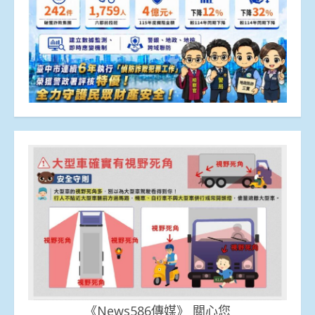
《News586傳媒》 關心您