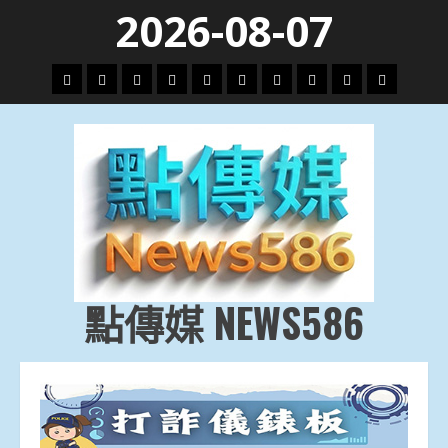
Skip
2026-08-07
to
content
頭
財
地
文
專
娛
政
國
運
生
條
經
方.
教.
題
樂
治
際
動
活
社
科
影
會
技
劇
點傳媒 NEWS586