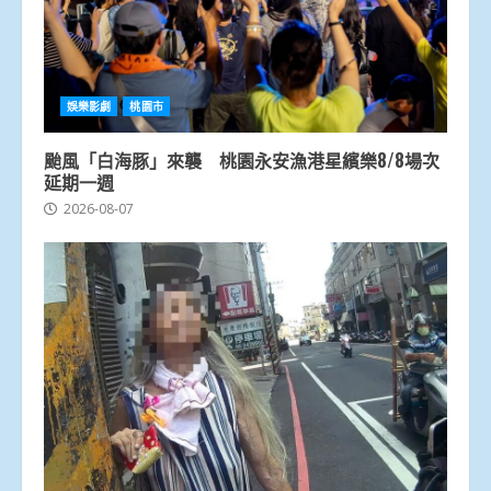
娛樂影劇
桃園市
颱風「白海豚」來襲 桃園永安漁港星繽樂8/8場次
延期一週
2026-08-07