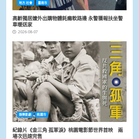
地方.社會
臺南市
高齡獨居嬤外出購物體耗癱軟路邊 永警獲報扶坐警
車暖送家
2026-08-07
娛樂影劇
桃園市
紀錄片《金三角 孤軍淚》桃園電影節世界首映 兩
場次迅速完售