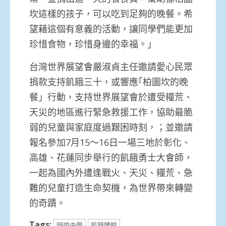
坎這樣的孩子，可以吃到足夠的晚餐。希
望藉這個有意義的活動，讓同學們能更加
珍惜食物，珍惜身邊的幸福。」
台灣世界展望會嚴淑貞主任邀請愛心民眾
捐款支持飢餓三十，或響應｢柏圖坎的晚
餐」行動，支持世界展望會於遭受糧荒、
天災的地區進行緊急救援工作，協助最脆
弱的兒童與家庭度過艱困時刻，；並邀請
報名參加7月15～16日一場三地於彰化、
高雄、花蓮同步舉行的飢餓勇士大會師，
一起為國內外遭逢戰火、天災、糧荒、急
難的兒童打造生命契機，為世界帶來轉變
的奇蹟。
Tags:
明道中學
飢餓體驗