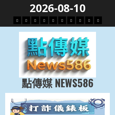
Skip
2026-08-10
to
content
頭
財
地
文
專
娛
政
國
運
生
條
經
方.
教.
題
樂
治
際
動
活
社
科
影
會
技
劇
點傳媒 NEWS586