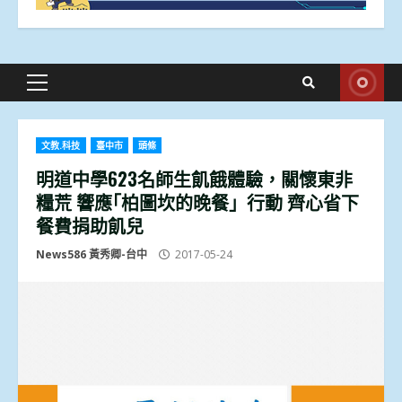
Primary
Menu
文教.科技
臺中市
頭條
明道中學623名師生飢餓體驗，關懷東非
糧荒 響應｢柏圖坎的晚餐」行動 齊心省下
餐費捐助飢兒
News586 黃秀卿-台中
2017-05-24