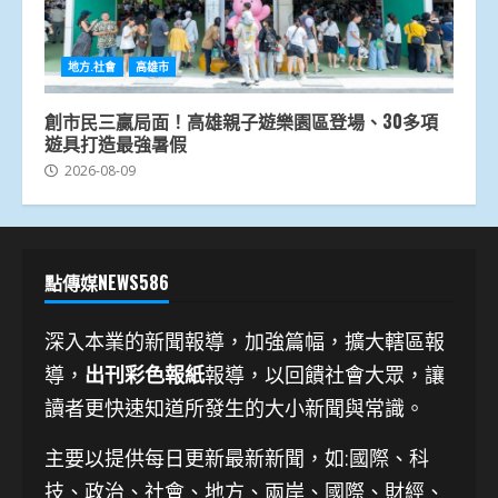
地方.社會
高雄市
創市民三贏局面！高雄親子遊樂園區登場、30多項
遊具打造最強暑假
2026-08-09
點傳媒NEWS586
深入本業的新聞報導，加強篇幅，擴大轄區報
導，
出刊彩色報紙
報導，以回饋社會大眾，讓
讀者更快速知道所發生的大小新聞與常識。
主要以提供每日更新最新新聞
，如:國際、科
技、
政治、社會、地方、兩岸、國際、財經、