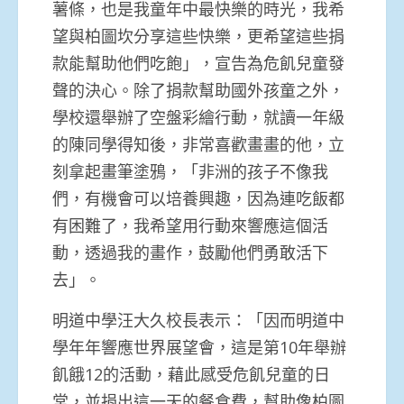
薯條，也是我童年中最快樂的時光，我希
望與柏圖坎分享這些快樂，更希望這些捐
款能幫助他們吃飽」，宣告為危飢兒童發
聲的決心。除了捐款幫助國外孩童之外，
學校還舉辦了空盤彩繪行動，就讀一年級
的陳同學得知後，非常喜歡畫畫的他，立
刻拿起畫筆塗鴉，「非洲的孩子不像我
們，有機會可以培養興趣，因為連吃飯都
有困難了，我希望用行動來響應這個活
動，透過我的畫作，鼓勵他們勇敢活下
去」。
明道中學汪大久校長表示：「因而明道中
學年年響應世界展望會，這是第10年舉辦
飢餓12的活動，藉此感受危飢兒童的日
常，並捐出這一天的餐食費，幫助像柏圖