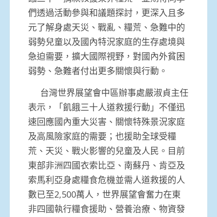
們透過活動參與和議題探討，更深入且多
元了解身處天災、戰亂、糧荒、急難中的
弱勢兒童以及國內特況家庭的生存處境與
急迫需要，擴大國際視野，對國內外貧困
弱勢、急難者付出更多關懷與行動。
台灣世界展望會中區辦事處嚴淑貞主任
表示，「飢餓三十人道救援行動」不僅迅
速回應國內重大災害、關懷特殊景況家庭
及高風險家庭的需要；也援助全球受糧
荒、天災、戰火影響的兒童及人民。目前
東部非洲四國衣索比亞、南蘇丹、肯亞及
索馬利亞身處糧食危機並需人道救援的人
數已至2,500萬人，世界展望會奮力在東
非四國執行糧食援助、營養治療、物資發