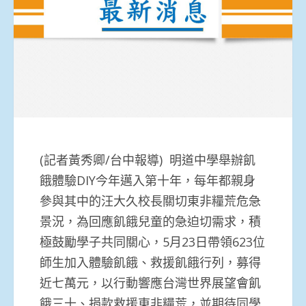
(記者黃秀卿/台中報導) 明道中學舉辦飢
餓體驗DIY今年邁入第十年，每年都親身
參與其中的汪大久校長關切東非糧荒危急
景況，為回應飢餓兒童的急迫切需求，積
極鼓勵學子共同關心，5月23日帶領623位
師生加入體驗飢餓、救援飢餓行列，募得
近七萬元，以行動響應台灣世界展望會飢
餓三十、捐款救援東非糧荒，並期待同學