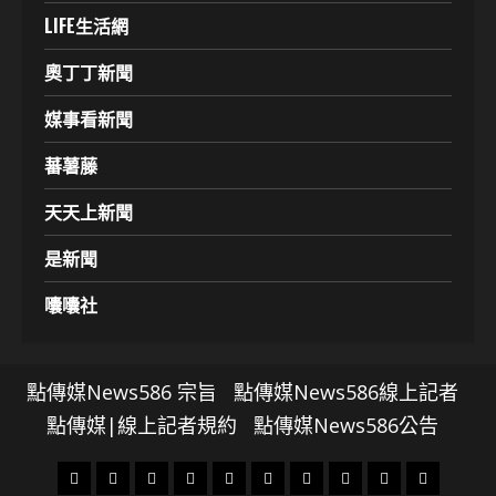
LIFE生活網
奧丁丁新聞
媒事看新聞
蕃薯藤
天天上新聞
是新聞
囔囔社
點傳媒News586 宗旨
點傳媒News586線上記者
點傳媒|線上記者規約
點傳媒News586公告
頭
財
地
文
專
娛
政
國
運
生