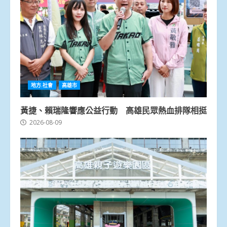
地方.社會
高雄市
黃捷、賴瑞隆響應公益行動 高雄民眾熱血排隊相挺
2026-08-09