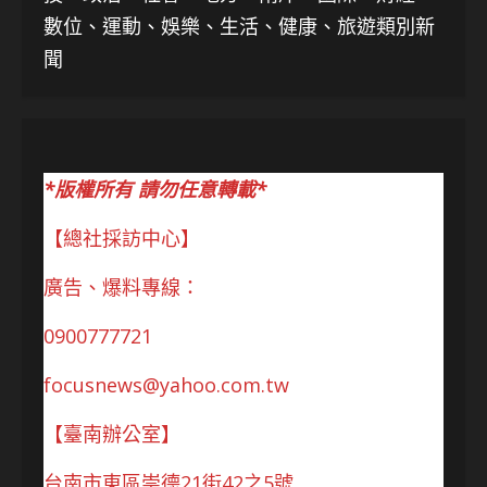
數位、運動、娛樂、生活、健康、旅遊類別新
聞
*版權所有 請勿任意轉載*
【總社採訪中心】
廣告、爆料專線：
0900777721
focusnews@yahoo.com.tw
【臺南辦公室】
台南市東區崇德21街42之5號