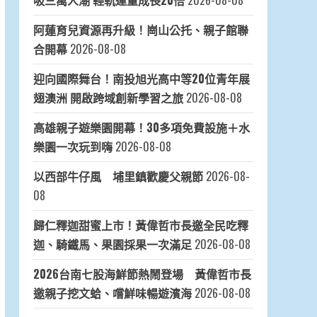
吸三萬人潮 輕軌運量成長20倍
2026-08-08
阿蓮育兒資源再升級！崗山公托、親子館聯
合開幕
2026-08-08
迎向國際舞台！南投旭光高中等20位青年展
翅澳洲 開啟跨域創新學習之旅
2026-08-08
高雄親子遊樂園開幕！30多項免費設施＋水
樂園一次玩到嗨
2026-08-08
以西部牛仔風 埔里鎮歡慶父親節
2026-08-
08
歸仁釋迦甜蜜上市！黃偉哲市長邀全民吃釋
迦、騎鐵馬、果園採果一次滿足
2026-08-08
2026台南七股海鮮節熱鬧登場 黃偉哲市長
邀親子挖文蛤、嚐鮮味暢遊濱海
2026-08-08