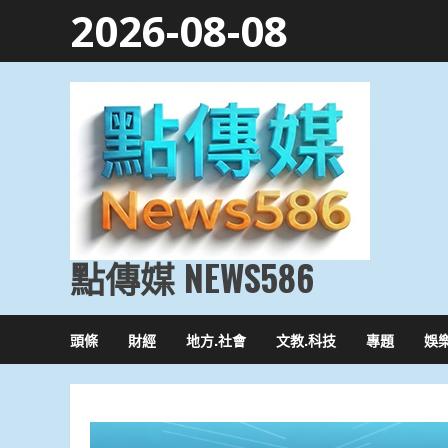
Skip
2026-08-08
to
content
點傳媒 NEWS586
頭條
財經
地方.社會
文教.科技
專題
娛