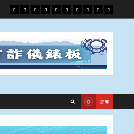
頭
財
地
文
專
娛
政
國
運
生
條
經
方.
教.
題
樂
治
際
動
活
社
科
影
會
技
劇
即時