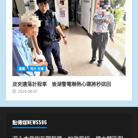
嘉義
地方.社會
皮夾遺落計程車 後湖警電聯熱心運將秒送回
2026-08-07
點傳媒NEWS586