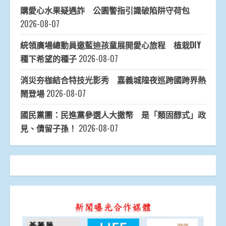
購愛心水果疑遇詐 公園警指引識破陷阱守荷包
2026-08-07
統領廣場總動員邀藍迪孩童展開愛心旅程 植栽DIY
種下希望的種子
2026-08-07
消災夯枷結合特技光影秀 嘉義城隍夜巡跨國跨界熱
鬧登場
2026-08-07
國民黨團：民進黨參選人大撒幣 是「類固醇式」政
見、債留子孫！
2026-08-07