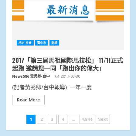
地方.社會
臺中市
財經
2017「第三屆馬祖國際馬拉松」 11/11正式
起跑 邀請您一同「跑出你的偉大」
News586 黃秀卿-台中
2017-05-30
(記者黃秀卿/台中報導) 一年一度
Read More
文
1
2
3
4
...
4,844
Next
章