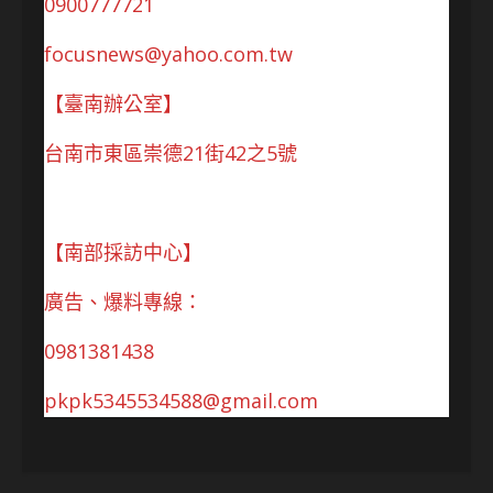
0900777721
focusnews@yahoo.com.tw
【臺南辦公室】
台南市東區崇德21街42之5號
【南部採訪中心】
廣告、爆料專線：
0981381438
pkpk5345534588@gmail.com