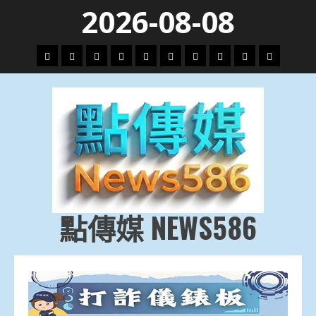
Skip
2026-08-08
to
content
頭
財
地
文
專
娛
政
國
運
生
條
經
方.
教.
題
樂
治
際
動
活
社
科
影
會
技
劇
點傳媒 NEWS586