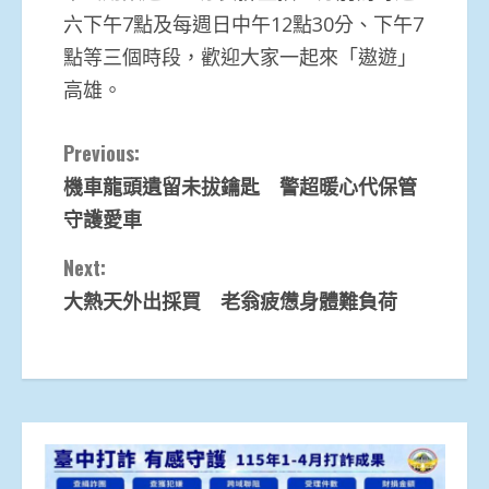
六下午7點及每週日中午12點30分、下午7
點等三個時段，歡迎大家一起來「遨遊」
高雄。
Continue
Previous:
機車龍頭遺留未拔鑰匙 警超暖心代保管
Reading
守護愛車
Next:
大熱天外出採買 老翁疲憊身體難負荷