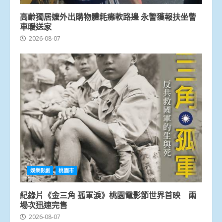
高齡獨居嬤外出購物體耗癱軟路邊 永警獲報扶坐警
車暖送家
2026-08-07
娛樂影劇
桃園市
紀錄片《金三角 孤軍淚》桃園電影節世界首映 兩
場次迅速完售
2026-08-07