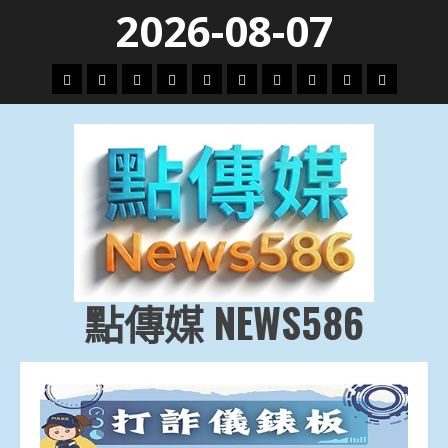
Skip
2026-08-07
to
content
頭
財
地
文
專
娛
政
國
運
生
條
經
方.
教.
題
樂
治
際
動
活
社
科
影
會
技
劇
點傳媒 NEWS586