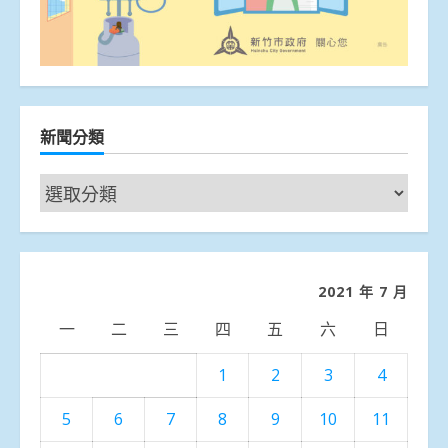
新聞分類
新
聞
分
類
2021 年 7 月
一
二
三
四
五
六
日
1
2
3
4
5
6
7
8
9
10
11