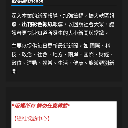
點傳媒NEWS586
深入本業的新聞報導，加強篇幅，擴大轄區報
導，
出刊彩色報紙
報導，以回饋社會大眾，讓
讀者更快速知道所發生的大小新聞與常識。
主要以提供每日更新最新新聞
，如:國際、科
技、
政治、社會、地方、兩岸、國際、財經、
數位、運動、娛樂、生活、健康、旅遊類別新
聞
*版權所有 請勿任意轉載*
【總社採訪中心】