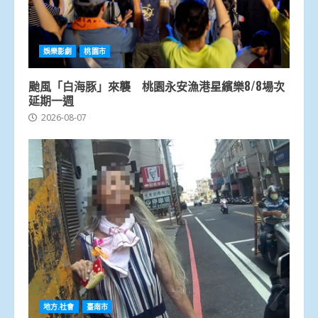
娛樂影劇
桃園市
颱風「白海豚」來襲 桃園永安漁港星繽樂8/8場次
延期一週
2026-08-07
地方.社會
臺南市