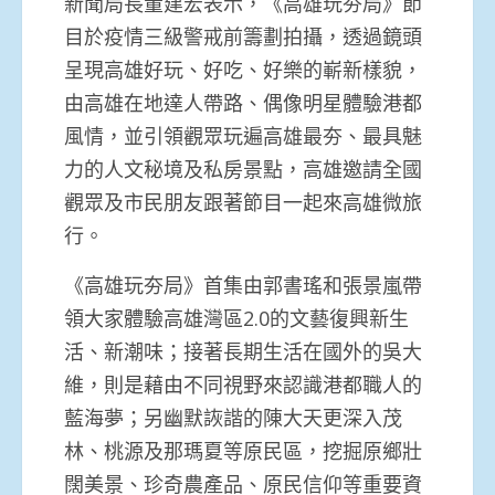
新聞局長董建宏表示，《高雄玩夯局》節
目於疫情三級警戒前籌劃拍攝，透過鏡頭
呈現高雄好玩、好吃、好樂的嶄新樣貌，
由高雄在地達人帶路、偶像明星體驗港都
風情，並引領觀眾玩遍高雄最夯、最具魅
力的人文秘境及私房景點，高雄邀請全國
觀眾及市民朋友跟著節目一起來高雄微旅
行。
《高雄玩夯局》首集由郭書瑤和張景嵐帶
領大家體驗高雄灣區2.0的文藝復興新生
活、新潮味；接著長期生活在國外的吳大
維，則是藉由不同視野來認識港都職人的
藍海夢；另幽默詼諧的陳大天更深入茂
林、桃源及那瑪夏等原民區，挖掘原鄉壯
闊美景、珍奇農產品、原民信仰等重要資