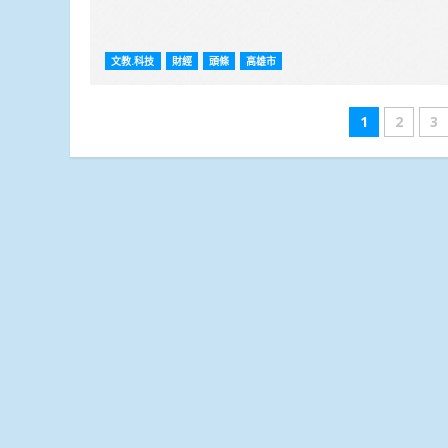
文教.科技
財經
頭條
高雄市
文
1
2
3
章
分
頁