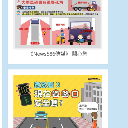
《News586傳媒》 關心您