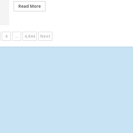
Read More
4
...
4,844
Next