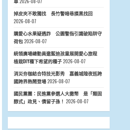
車
2026-08-07
掉皮夾不敢獨找 長竹警暗巷摸黑找回
2026-08-07
購愛心水果疑遇詐 公園警指引識破陷阱守
荷包
2026-08-07
統領廣場總動員邀藍迪孩童展開愛心旅程
植栽DIY種下希望的種子
2026-08-07
消災夯枷結合特技光影秀 嘉義城隍夜巡跨
國跨界熱鬧登場
2026-08-07
國民黨團：民進黨參選人大撒幣 是「類固
醇式」政見、債留子孫！
2026-08-07