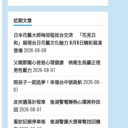
近期文章
日本花藝大師梅垣稔抵台交流 「花見日
和」展現台日花藝文化魅力 8月8日精彩展演
登場
2026-08-08
父親節關心爸爸心理健康 桃衛生局籲正視
男性壓力
2026-08-07
陪孩子一起追夢！幸福台中號啟航
2026-08-
07
皮夾遺落計程車 後湖警電聯熱心運將秒送
回
2026-08-07
看診記錯停車格 後湖警擴大搜尋幫找回機