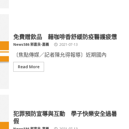
免費贈飲品 藉咖啡香舒緩防疫醫護疲憊
News586 郭嘉良-嘉義
2021-07-13
〔焦點傳媒／記者陳允得報導〕近期國內
Read More
犯罪預防宣導與互動 學子快樂安全過暑
假
News586 郭嘉良-嘉義
2021-07-13