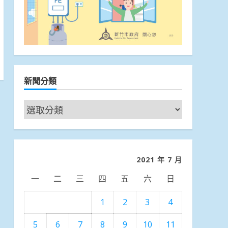
新聞分類
新
聞
分
類
2021 年 7 月
一
二
三
四
五
六
日
1
2
3
4
5
6
7
8
9
10
11