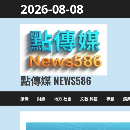
Skip
2026-08-08
to
content
點傳媒 NEWS586
頭條
財經
地方.社會
文教.科技
專題
娛