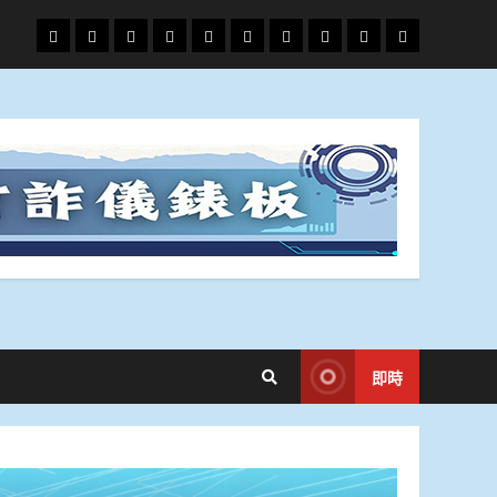
頭
財
地
文
專
娛
政
國
運
生
條
經
方.
教.
題
樂
治
際
動
活
社
科
影
會
技
劇
即時