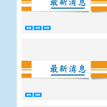
嘉義
財經
頭條
南投
頭條