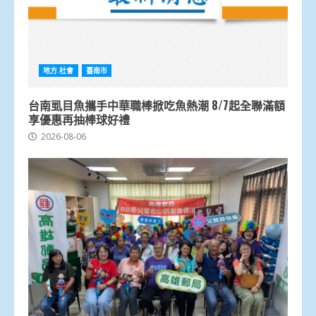
地方.社會
臺南市
台南虱目魚攜手中華職棒掀吃魚熱潮 8/7起全聯滿額
享優惠再抽棒球好禮
2026-08-06