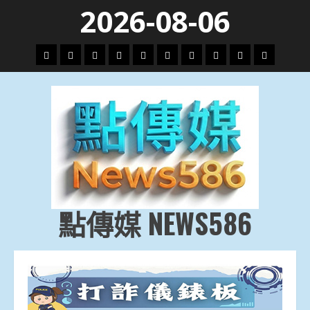
Skip
2026-08-06
to
content
頭
財
地
文
專
娛
政
國
運
生
條
經
方.
教.
題
樂
治
際
動
活
社
科
影
會
技
劇
點傳媒 NEWS586