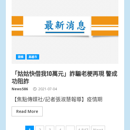
頭條
高雄市
「姑姑快借我10萬元」詐騙老梗再現 警成
功阻詐
News586
2021-07-04
【焦點傳媒社/記者張淑慧報導】疫情期
Read More
1
2
3
4
...
4,847
Next