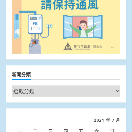
新聞分類
新
聞
分
類
2021 年 7 月
一
二
三
四
五
六
日