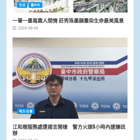
生活
臺中市
一筆一墨寫盡人間情 莊秀珠墨韻暈染生命最美風景
2026-08-06
地方.社會
江和樹服務處遭揚言開槍 警方火速8小時內逮嫌送
辦