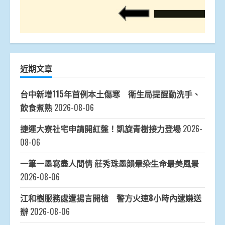
近期文章
台中新增115年首例本土傷寒 衛生局提醒勤洗手、
飲食煮熟
2026-08-06
捷運大寮社宅申請開紅盤！凱旋青樹接力登場
2026-
08-06
一筆一墨寫盡人間情 莊秀珠墨韻暈染生命最美風景
2026-08-06
江和樹服務處遭揚言開槍 警方火速8小時內逮嫌送
辦
2026-08-06