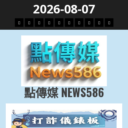
Skip
2026-08-07
to
content
頭
財
地
文
專
娛
政
國
運
生
條
經
方.
教.
題
樂
治
際
動
活
社
科
影
會
技
劇
點傳媒 NEWS586