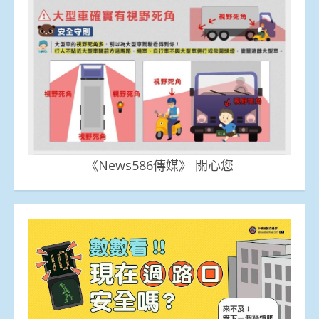
《News586傳媒》 關心您