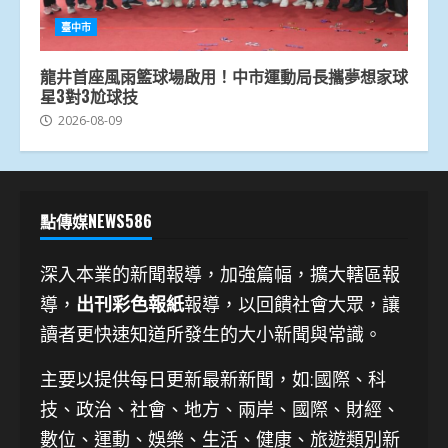
臺中市
龍井首座風雨籃球場啟用！中市運動局長攜夢想家球
星3對3尬球技
2026-08-09
點傳媒NEWS586
深入本業的新聞報導，加強篇幅，擴大轄區報
導，
出刊彩色報紙
報導，以回饋社會大眾，讓
讀者更快速知道所發生的大小新聞與常識。
主要以提供每日更新最新新聞
，如:國際、科
技、
政治、社會、地方、兩岸、國際、財經、
數位、運動、娛樂、生活、健康、旅遊類別新