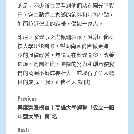
的是，不少新住民看到他們站在陽光下彩
繪，會主動遞上家鄉的飲料和特色小點，
進而拉近彼此的距離，儼如一家人。
印尼之家理事之尤佩珊表示，感謝正修科
技大學USR團隊，幫助南國商圈做更進一
步的風貌改變，無論是在料理開發、改善
環境、商圈推廣，團隊的努力和創意使我
們的商圈不斷成長壯大，並取得了令人矚
目的成就。(圖/ 正修科大 提供)
Continue
Previous:
再度榮登榜首！高雄大學蟬聯「公立一般
Reading
中型大學」第1名
Next: