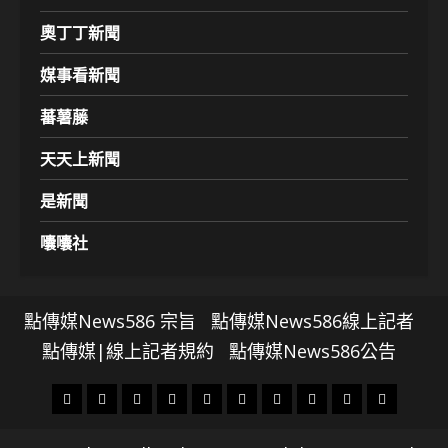
奧丁丁新聞
媒事看新聞
蕃薯藤
天天上新聞
是新聞
囔囔社
點傳媒News586 宗旨
點傳媒News586線上記者
點傳媒|線上記者規約
點傳媒News586公告
頭
財
地
文
專
娛
政
國
運
生
條
經
方.
教.
題
樂
治
際
動
活