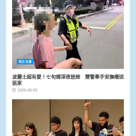
地方.社會
波麗士超有愛！七旬婦深夜迷途 雙警牽手安撫暖送
返家
2026-08-09