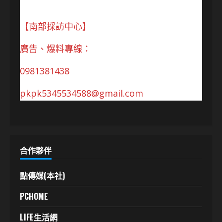
【南部採訪中心】
廣告、爆料專線：
0981381438
pkpk5345534588@gmail.com
合作夥伴
點傳媒(本社)
PCHOME
LIFE生活網