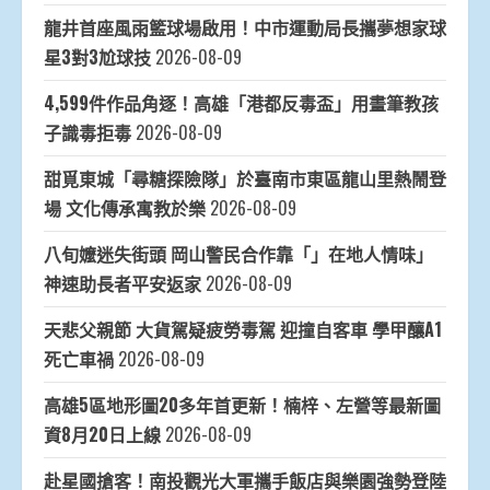
龍井首座風雨籃球場啟用！中市運動局長攜夢想家球
星3對3尬球技
2026-08-09
4,599件作品角逐！高雄「港都反毒盃」用畫筆教孩
子識毒拒毒
2026-08-09
甜覓東城「尋糖探險隊」於臺南市東區龍山里熱鬧登
場 文化傳承寓教於樂
2026-08-09
八旬嬤迷失街頭 岡山警民合作靠「」在地人情味」
神速助長者平安返家
2026-08-09
天悲父親節 大貨駕疑疲勞毒駕 迎撞自客車 學甲釀A1
死亡車禍
2026-08-09
高雄5區地形圖20多年首更新！楠梓、左營等最新圖
資8月20日上線
2026-08-09
赴星國搶客！南投觀光大軍攜手飯店與樂園強勢登陸