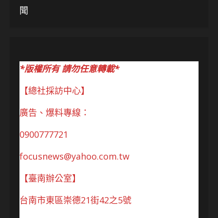
聞
*版權所有 請勿任意轉載*
【總社採訪中心】
廣告、爆料專線：
0900777721
focusnews@yahoo.com.tw
【臺南辦公室】
台南市東區崇德21街42之5號