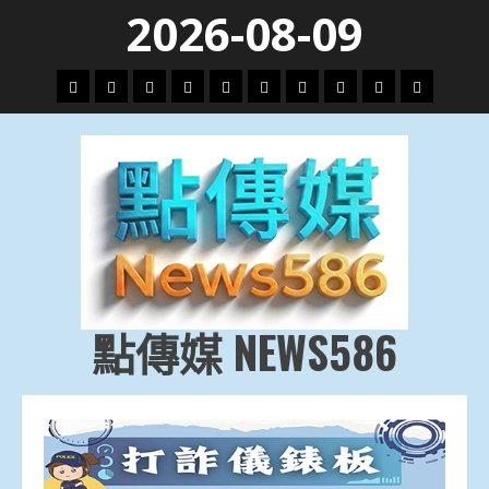
Skip
2026-08-09
to
content
頭
財
地
文
專
娛
政
國
運
生
條
經
方.
教.
題
樂
治
際
動
活
社
科
影
會
技
劇
點傳媒 NEWS586