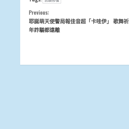
古蹟修復
Continue
Previous:
耶誕萌天使警局報佳音超「卡哇伊」 歌舞
Reading
年詐騙都遠離