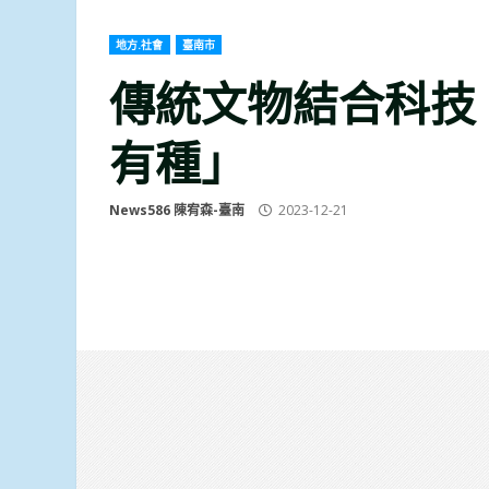
地方.社會
臺南市
傳統文物結合科技 
有種」
News586 陳宥森-臺南
2023-12-21