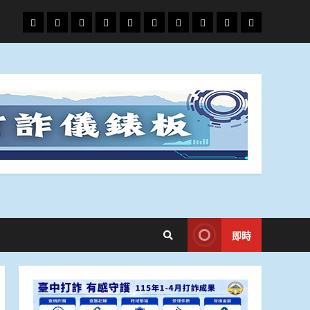
頭
財
地
文
專
娛
政
國
運
生
條
經
方.
教.
題
樂
治
際
動
活
社
科
影
會
技
劇
即時