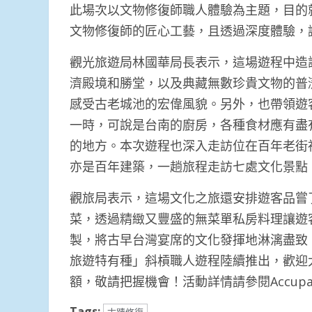
此場次以文物修復師職人體驗為主題，目的
文物修復師的匠心工藝，且透過深度體驗，
觀光旅遊局林國華局長表示，這場遊程中造
濟殿境和勝堂，以及典藏無數珍貴文物的普
感受古老城池的宏偉風貌。另外，也帶領遊
一時，可說是台南的廚房，各種食材應有盡
的地方。本次遊程也深入走訪位在百年老街
亦是百年建築，一趟旅程走訪七處文化景點
觀旅局表示，這場文化之旅還安排遊客品嘗
菜，透過精緻又豐盛的無菜單私房料理讓遊
製，將古早台灣宴席的文化發揮地淋漓盡致，
旅遊特有種」斜槓職人遊程陸續推出，歡迎
額，敬請把握機會！活動詳情請參閱Accupass售票
Tags: