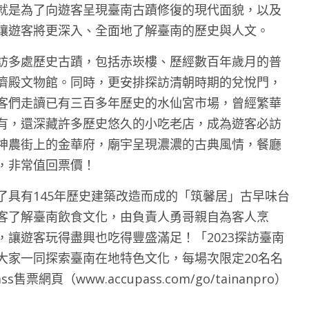
就是為了向遊客呈現臺南古蹟修復的現代面貌，以及
讓遊客將更深入、全面地了解臺南的歷史與人文。
訪多處歷史古蹟，包括赤崁樓、歷經數百年歲月的普
濟殿文物館。同時，更安排探訪清朝時期的兌悅門，
客們走讀已有三百多年歷史的水仙宮市場，曾經繁華
有，還深藏許多歷史悠久的小吃老店，成為遊客必訪
神農街上的金華府，廟宇呈現濃濃的古典風情，餐廳
，非常值回票價！
了具有145年歷史建築改造而成的「筑馨居」古早味台
客了解臺南飲食文化，由負責人勇哥親自為客人烹
讓遊客玩得盡興也吃得豐盛滿足！「2023探訪臺南
大家一同探索臺南在地特色文化，每場次限定20名名
網頁（www.accupass.com/go/tainanpro）