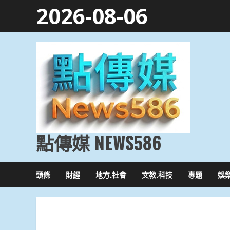
Skip
2026-08-06
to
content
點傳媒 NEWS586
頭條
財經
地方.社會
文教.科技
專題
娛