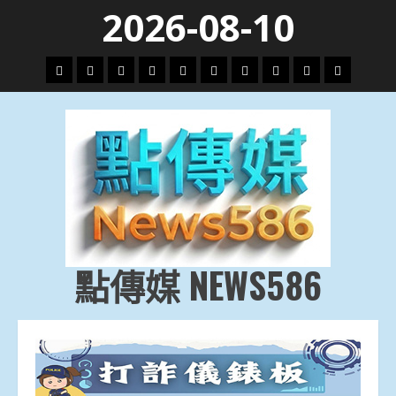
Skip
2026-08-10
to
content
頭
財
地
文
專
娛
政
國
運
生
條
經
方.
教.
題
樂
治
際
動
活
社
科
影
會
技
劇
點傳媒 NEWS586