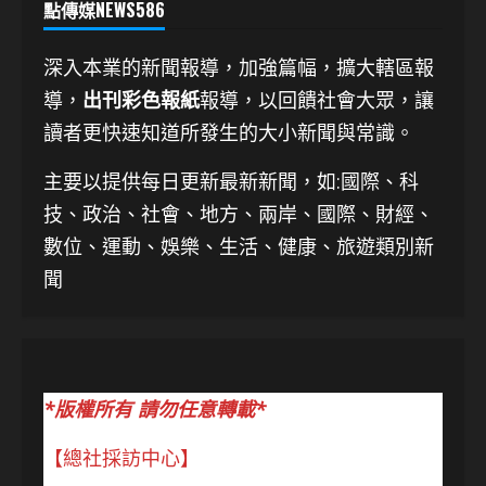
點傳媒NEWS586
深入本業的新聞報導，加強篇幅，擴大轄區報
導，
出刊彩色報紙
報導，以回饋社會大眾，讓
讀者更快速知道所發生的大小新聞與常識。
主要以提供每日更新最新新聞
，如:國際、科
技、
政治、社會、地方、兩岸、國際、財經、
數位、運動、娛樂、生活、健康、旅遊類別新
聞
*版權所有 請勿任意轉載*
【總社採訪中心】