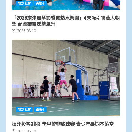
地方.社會
高雄市
「2026旗津風箏節暨氣墊水樂園」4天吸引18萬人朝
聖 商圈業績逆勢飆升
2026-08-10
地方.社會
臺南市
揮汗投籃3對3 學甲警辦籃球賽 青少年暑期不落空
2026-08-10