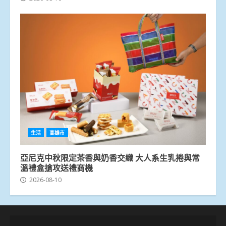
生活
高雄市
亞尼克中秋限定茶香與奶香交織 大人系生乳捲與常
溫禮盒搶攻送禮商機
2026-08-10