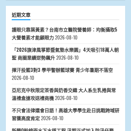
近期文章
護眼只靠葉黃素？台南市立醫院營養師：均衡攝取5
大營養素才能顧眼力
2026-08-10
「2026旗津風箏節暨氣墊水樂園」4天吸引18萬人朝
聖 商圈業績逆勢飆升
2026-08-10
揮汗投籃3對3 學甲警辦籃球賽 青少年暑期不落空
2026-08-10
亞尼克中秋限定茶香與奶香交織 大人系生乳捲與常
溫禮盒搶攻送禮商機
2026-08-10
不只會法律還會日語！高雄大學學生赴日挑戰跨域研
習獲高度肯定
2026-08-10
新營O幹線雨水下水道工程 汛期正式加入防汛任務