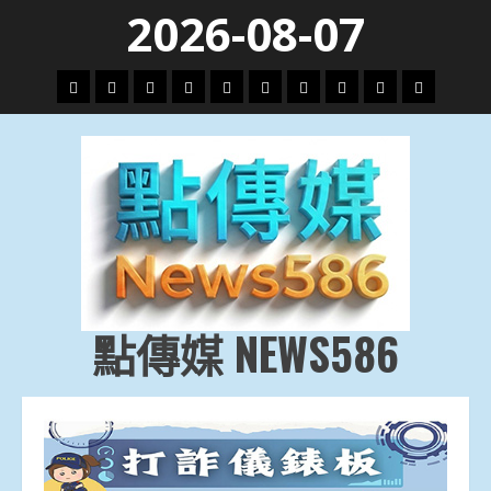
Skip
2026-08-07
to
content
頭
財
地
文
專
娛
政
國
運
生
條
經
方.
教.
題
樂
治
際
動
活
社
科
影
會
技
劇
點傳媒 NEWS586