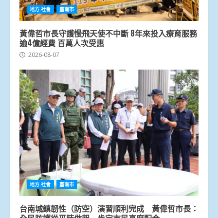
地方.社會
臺南市
黃偉哲市長守護慢飛天使不中斷 8年來投入療育服務
逾4億經費 百萬人次受惠
2026-08-07
地方.社會
臺南市
台南城鎮韌性（防空）演習順利完成 黃偉哲市長：