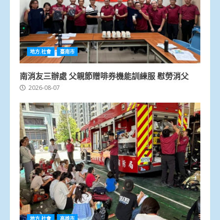
地方.社會
臺南市
南消友三辦處 父親節贈啡券機能訓練服 慰勞消父
2026-08-07
地方.社會
高雄市