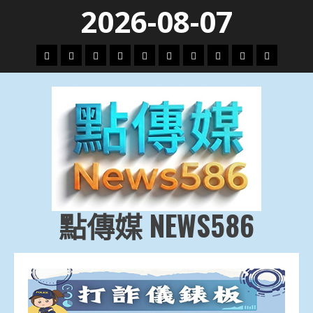
Skip
2026-08-07
to
content
頭
財
地
文
專
娛
政
國
運
生
條
經
方.
教.
題
樂
治
際
動
活
社
科
影
會
技
劇
點傳媒 NEWS586