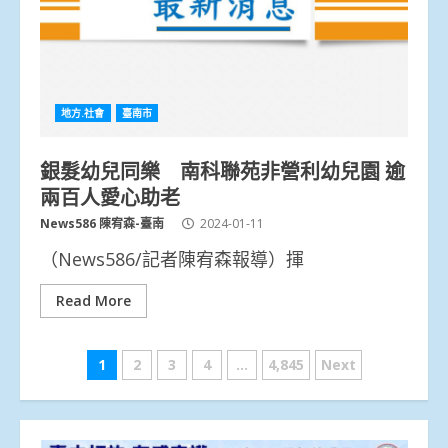
地方.社會
臺南市
銀髮幼兒同樂 南科聯苑非營利幼兒園 逾
兩百人愛心助老
News586 陳宥森-臺南
2024-01-11
（News586/記者陳宥森報導）揮
Read More
文
1
2
3
4
...
4,845
Next
章
分