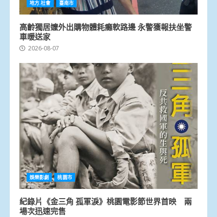
地方.社會
臺南市
高齡獨居嬤外出購物體耗癱軟路邊 永警獲報扶坐警
車暖送家
2026-08-07
娛樂影劇
桃園市
紀錄片《金三角 孤軍淚》桃園電影節世界首映 兩
場次迅速完售