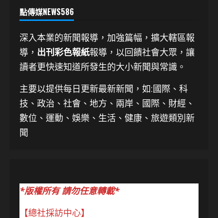
點傳媒NEWS586
深入本業的新聞報導，加強篇幅，擴大轄區報
導，
出刊彩色報紙
報導，以回饋社會大眾，讓
讀者更快速知道所發生的大小新聞與常識。
主要以提供每日更新最新新聞
，如:國際、科
技、
政治、社會、地方、兩岸、國際、財經、
數位、運動、娛樂、生活、健康、旅遊類別新
聞
*版權所有 請勿任意轉載*
【總社採訪中心】