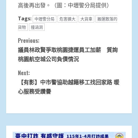
高後再出發。（圖：中壢警分局提供）
Tags:
中壢警分局
危害擴大
大貨車
搬運散落的
貨物
撞涵洞
Continue
Previous:
議員林政賢爭取桃園捷運員工加薪 質詢
Reading
桃園航空城公司負債情況
Next:
【有影】中市警協助越籍移工找回家路 暖
心服務受讚譽