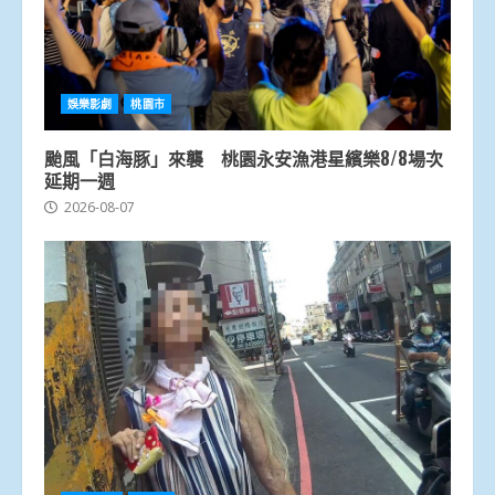
娛樂影劇
桃園市
颱風「白海豚」來襲 桃園永安漁港星繽樂8/8場次
延期一週
2026-08-07