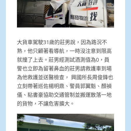
大貨車駕駛31歲的莊男說，因為路況不
熟，他只顧著看導航，一時沒注意到限高
就撞了上去。莊男經測試酒測值為0，員
警也立即為留著鼻血的莊男請救護車到場
為他救護並送醫檢查， 興國所長周俊鋒也
立刻帶著巡佐楊明鼎、警員郭翼魁、顏禎
儀、粘書豪協助交通管制並搬運散落一地
的貨物，不讓危害擴大。