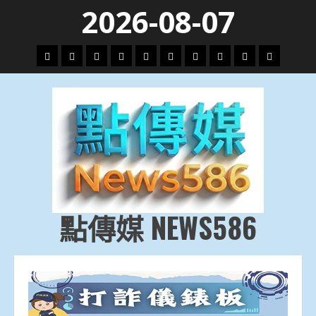
Skip
2026-08-07
to
content
頭
財
地
文
專
娛
政
國
運
生
條
經
方.
教.
題
樂
治
際
動
活
社
科
影
會
技
劇
點傳媒 NEWS586