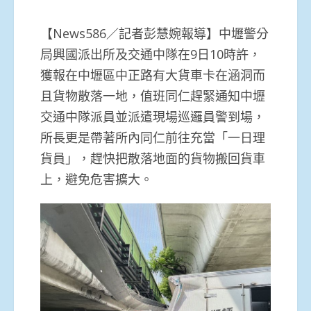
【News586／記者彭慧婉報導】中壢警分
局興國派出所及交通中隊在9日10時許，
獲報在中壢區中正路有大貨車卡在涵洞而
且貨物散落一地，值班同仁趕緊通知中壢
交通中隊派員並派遣現場巡邏員警到場，
所長更是帶著所內同仁前往充當「一日理
貨員」，趕快把散落地面的貨物搬回貨車
上，避免危害擴大。