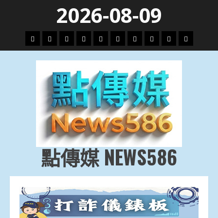
Skip
2026-08-09
to
content
頭
財
地
文
專
娛
政
國
運
生
條
經
方.
教.
題
樂
治
際
動
活
社
科
影
會
技
劇
點傳媒 NEWS586