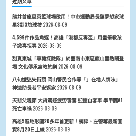
近期文章
龍井首座風雨籃球場啟用！中市運動局長攜夢想家球
星3對3尬球技
2026-08-09
4,599件作品角逐！高雄「港都反毒盃」用畫筆教孩
子識毒拒毒
2026-08-09
甜覓東城「尋糖探險隊」於臺南市東區龍山里熱鬧登
場 文化傳承寓教於樂
2026-08-09
八旬嬤迷失街頭 岡山警民合作靠「」在地人情味」
神速助長者平安返家
2026-08-09
天悲父親節 大貨駕疑疲勞毒駕 迎撞自客車 學甲釀A1
死亡車禍
2026-08-09
高雄5區地形圖20多年首更新！楠梓、左營等最新圖
資8月20日上線
2026-08-09