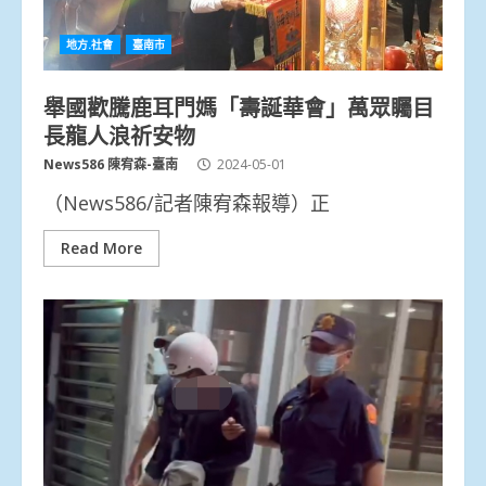
地方.社會
臺南市
舉國歡騰鹿耳門媽「壽誕華會」萬眾矚目
長龍人浪祈安物
News586 陳宥森-臺南
2024-05-01
（News586/記者陳宥森報導）正
Read More