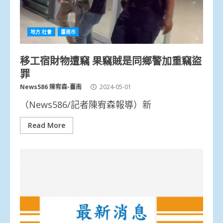
地方.社會
臺南市
移工宿財物遭竊 果竊賊是同鄉警加重竊盜
罪
News586 陳宥森-臺南
2024-05-01
（News586/記者陳宥森報導）新
Read More