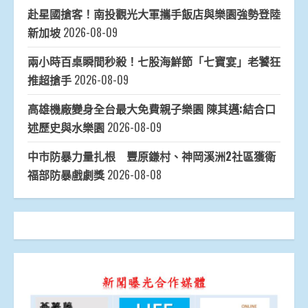
赴星國搶客！南投觀光大軍攜手飯店與樂園強勢登陸
新加坡
2026-08-09
兩小時百桌瞬間秒殺！七股海鮮節「七寶宴」老饕狂
推超搶手
2026-08-09
高雄機廠變身全台最大免費親子樂園 陳其邁:結合口
述歷史與水樂園
2026-08-09
中市防暴力量扎根 豐原鎌村、神岡溪洲2社區獲衛
福部防暴戲劇獎
2026-08-08