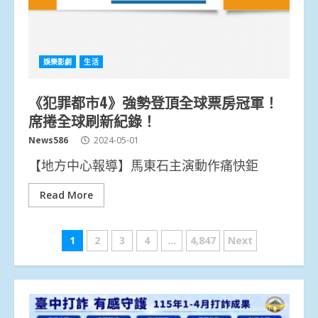
娛樂影劇
生活
《犯罪都市4》強勢登頂全球票房冠軍！
席捲全球刷新紀錄！
News586
2024-05-01
【地方中心報導】馬東石主演動作痛快鉅
Read More
文
1
2
3
4
...
4,847
Next
章
分