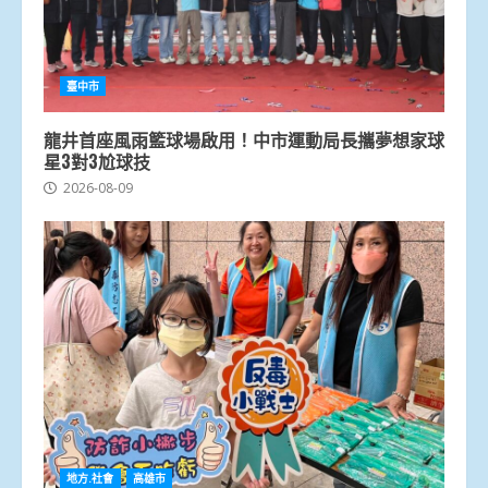
臺中市
龍井首座風雨籃球場啟用！中市運動局長攜夢想家球
星3對3尬球技
2026-08-09
地方.社會
高雄市