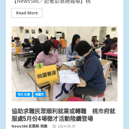
【News586／記者彭慧婉報導】桃
Read More
地方.社會
桃園市
協助求職民眾順利就業或轉職 桃市府就
服處5月份4場徵才活動陸續登場
News586 彭慧婉-桃園
2024-05-01