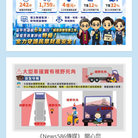
《News586傳媒》 關心您