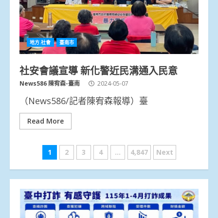
地方.社會
臺南市
社安會議宣導 新化警近民溝通入民意
News586 陳宥森-臺南
2024-05-07
（News586/記者陳宥森報導）臺
Read More
文
1
2
3
4
...
4,847
Next
章
分
頁