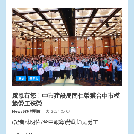
生活
臺中市
感恩有您！中市建設局同仁榮獲台中市模
範勞工殊榮
News586 林明佑
2024-05-07
(記者林明佑/台中報導)勞動節是勞工