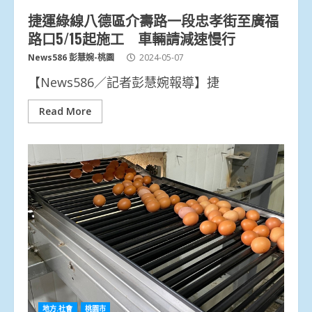
捷運綠線八德區介壽路一段忠孝街至廣福
路口5/15起施工 車輛請減速慢行
News586 彭慧婉-桃園
2024-05-07
【News586／記者彭慧婉報導】捷
Read More
地方.社會
桃園市