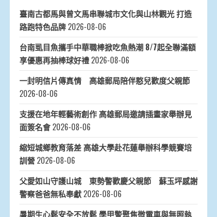
臺南古都馬與曾文馬串聯城市文化與山林觀光 打造
路跑特色品牌
2026-08-06
台南虱目魚攜手中華職棒掀吃魚熱潮 8/7起全聯滿額
享優惠再抽棒球好禮
2026-08-06
一封明信片傳真情 高雄郵局陪伴憨兒歡度父親節
2026-08-06
支援在地年輕藝術創作 高雄郵局邀請插畫家舉辦見
面簽名會
2026-08-06
縮短城鄉教育落差 高雄大學赴花蓮舉辦科學競賽培
訓營
2026-08-06
父愛如山守護山城 東勢警歡慶父親節 蘇玉坪感謝
警察爸爸無私奉獻
2026-08-06
暑期生心鬆安全不放鬆 學甲警聚焦微電車與無照執