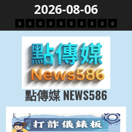
Skip
2026-08-06
to
content
頭
財
地
文
專
娛
政
國
運
生
條
經
方.
教.
題
樂
治
際
動
活
社
科
影
會
技
劇
點傳媒 NEWS586