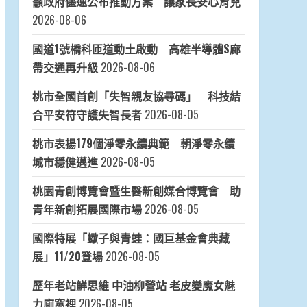
籲政府儘速公布推動方案 讓家長安心育兒
2026-08-06
國道1號橋科匝道動土啟動 高雄半導體S廊
帶交通再升級
2026-08-06
桃市全國首創「失智親友協尋碼」 科技結
合平安符守護失智長者
2026-08-05
桃市表揚179個淨零永續典範 朝淨零永續
城市穩健邁進
2026-08-05
桃園青創博覽會暨生醫新創媒合博覽會 助
青年新創拓展國際市場
2026-08-05
國際特展「蠍子與青蛙：國巨基金會典藏
展」11/20登場
2026-08-05
歷年老站鮮思維 中油柳營站 老皮變魔女魅
力廁窩裡
2026-08-05