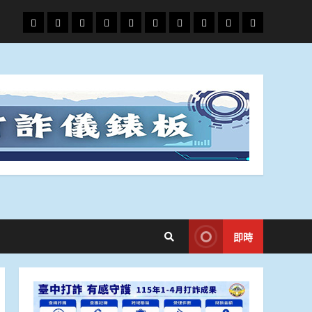
頭
財
地
文
專
娛
政
國
運
生
條
經
方.
教.
題
樂
治
際
動
活
社
科
影
會
技
劇
即時