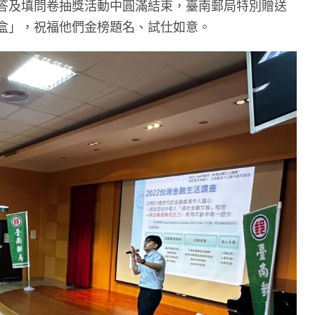
答及填問卷抽獎活動中圓滿結束，臺南郵局特別贈送
盒」，祝福他們金榜題名、試仕如意。