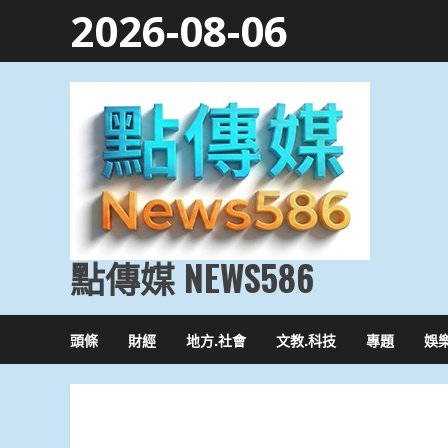
Skip
2026-08-06
to
content
點傳媒 NEWS586
頭條
財經
地方.社會
文教.科技
專題
娛