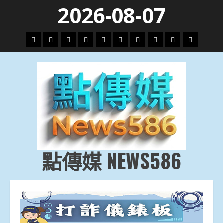
Skip
2026-08-07
to
content
頭
財
地
文
專
娛
政
國
運
生
條
經
方.
教.
題
樂
治
際
動
活
社
科
影
會
技
劇
點傳媒 NEWS586