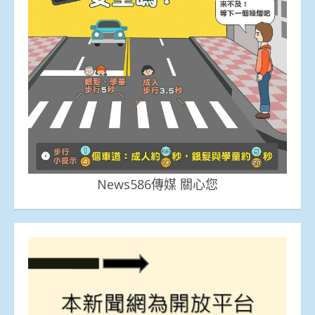
News586傳媒 關心您