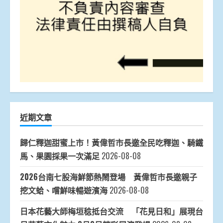
近期文章
歸仁釋迦甜蜜上市！黃偉哲市長邀全民吃釋迦、騎鐵
馬、果園採果一次滿足
2026-08-08
2026台南七股海鮮節熱鬧登場 黃偉哲市長邀親子
挖文蛤、嚐鮮味暢遊濱海
2026-08-08
日本花藝大師梅垣稔抵台交流 「花見日和」展現台