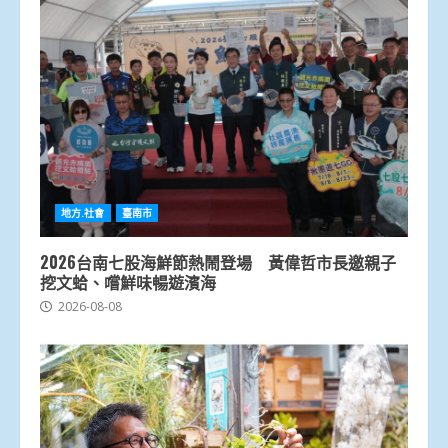
地方.社會
臺南市
2026台南七股海鮮節熱鬧登場 黃偉哲市長邀親子
挖文蛤、嚐鮮味暢遊濱海
2026-08-08