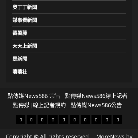
奧丁丁新聞
媒事看新聞
蕃薯藤
天天上新聞
是新聞
囔囔社
點傳媒News586 宗旨
點傳媒News586線上記者
點傳媒|線上記者規約
點傳媒News586公告
頭
財
地
文
專
娛
政
國
運
生
條
經
方.
教.
題
樂
治
際
動
活
Copyright © All rights reserved.
|
MoreNews
by
社
科
影