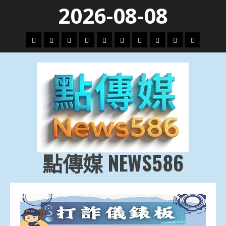
Skip
2026-08-08
to
content
頭
財
地
文
專
娛
政
國
運
生
條
經
方.
教.
題
樂
治
際
動
活
社
科
影
會
技
劇
點傳媒 NEWS586