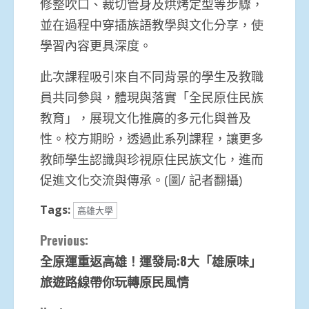
修整吹口、裁切管身及烘烤定型等步驟，
並在過程中穿插族語教學與文化分享，使
學習內容更具深度。
此次課程吸引來自不同背景的學生及教職
員共同參與，體現與落實「全民原住民族
教育」，展現文化推廣的多元化與普及
性。校方期盼，透過此系列課程，讓更多
教師學生認識與珍視原住民族文化，進而
促進文化交流與傳承。(圖/ 記者翻攝)
Tags:
高雄大學
Continue
Previous:
全原運重返高雄！運發局:8大「雄原味」
Reading
旅遊路線帶你玩轉原民風情