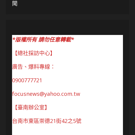
聞
*版權所有 請勿任意轉載*
【總社採訪中心】
廣告、爆料專線：
0900777721
focusnews@yahoo.com.tw
【臺南辦公室】
台南市東區崇德21街42之5號