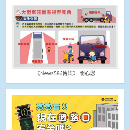
《News586傳媒》 關心您