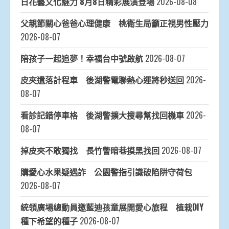
日花藝文化魅力 8月8日精彩展演登場
2026-08-08
父親節關心爸爸心理健康 桃衛生局籲正視男性壓力
2026-08-07
陪孩子一起追夢！幸福台中號啟航
2026-08-07
皮夾遺落計程車 後湖警電聯熱心運將秒送回
2026-
08-07
看診記錯停車格 後湖警擴大搜尋幫找回機車
2026-
08-07
掉皮夾不敢獨找 長竹警暗巷摸黑找回
2026-08-07
購愛心水果疑遇詐 公園警指引識破陷阱守荷包
2026-08-07
統領廣場總動員邀藍迪孩童展開愛心旅程 植栽DIY
種下希望的種子
2026-08-07