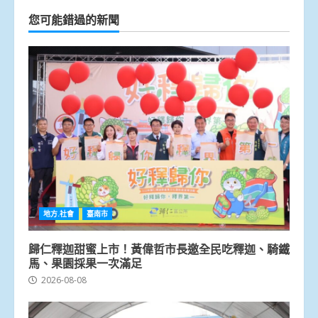
您可能錯過的新聞
地方.社會
臺南市
歸仁釋迦甜蜜上市！黃偉哲市長邀全民吃釋迦、騎鐵
馬、果園採果一次滿足
2026-08-08