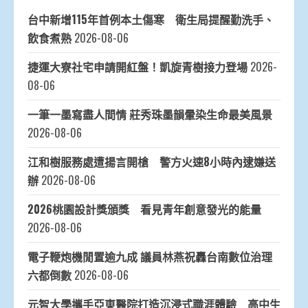
台中新增115年首例本土傷寒 衛生局提醒勤洗手、
飲食煮熟
2026-08-06
捷運大寮社宅申請開紅盤！凱旋青樹接力登場
2026-
08-06
一筆一墨寫盡人間情 莊秀珠墨韻暈染生命最美風景
2026-08-06
江和樹服務處遭揚言開槍 警方火速8小時內逮嫌送
辦
2026-08-06
2026桃園設計獎頒獎 看見青年創意發光的能量
2026-08-06
電子鞭炮機閒置逾九成 議員林燕祝轟台南數位治理
六都倒數
2026-08-06
元智大學攜手亞東醫院打造沉浸式職涯體驗 高中生