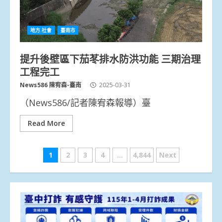
地方.社會
臺南市
提升後壁區下茄苳排水防洪功能 三期治理
工程完工
News586 陳宥森-臺南
2025-03-31
（News586/記者陳宥森報導）臺
Read More
文
1
2
3
4
...
4,844
Next
章
分
頁