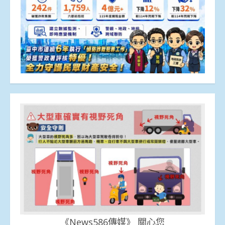
《News586傳媒》 關心您