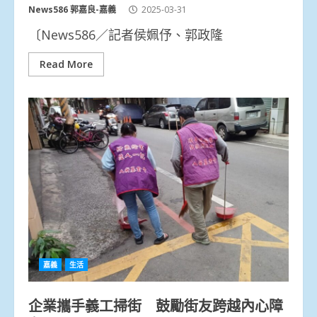
News586 郭嘉良-嘉義
2025-03-31
〔News586／記者侯姵伃、郭政隆
Read More
嘉義
生活
企業攜手義工掃街 鼓勵街友跨越內心障