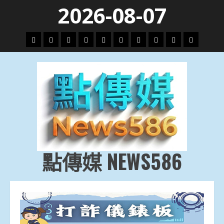
Skip
2026-08-07
to
content
頭
財
地
文
專
娛
政
國
運
生
條
經
方.
教.
題
樂
治
際
動
活
社
科
影
會
技
劇
點傳媒 NEWS586