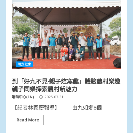
地方.社會
到「好九不見·親子焢窯趣」體驗農村樂趣
親子同樂探索農村新魅力
聯訪中心(FN)
2025-03-31
【記者林家慶報導】 由九如鄉8個
Read More