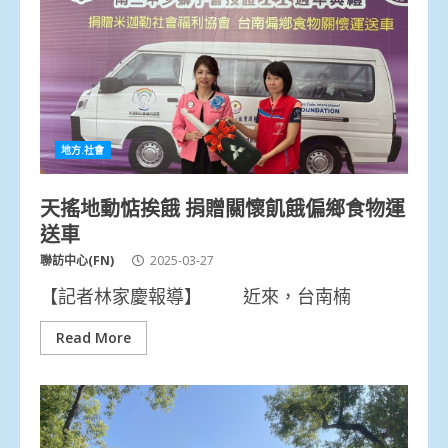
地方.社會
天搖地動惦挨餓 捐贈關懷飢餓偏鄉食物運
送車
聯訪中心(FN)
2025-03-27
【記者林家慶報導】 近來，台南楠
Read More