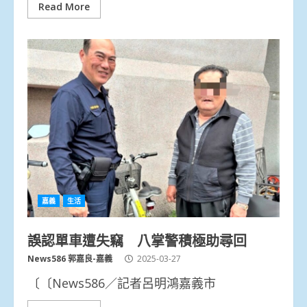
Read More
嘉義
生活
誤認單車遭失竊 八掌警積極助尋回
News586 郭嘉良-嘉義
2025-03-27
〔〔News586／記者呂明鴻嘉義市