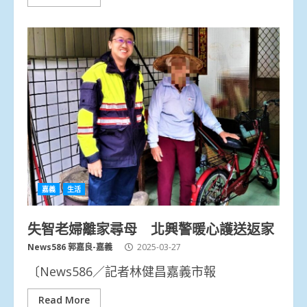
嘉義
生活
失智老婦離家尋母 北興警暖心護送返家
News586 郭嘉良-嘉義
2025-03-27
〔News586／記者林健昌嘉義市報
Read More