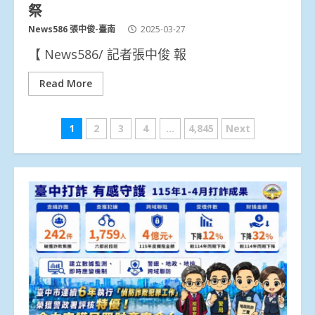
祭
News586 張中俊-臺南
2025-03-27
【 News586/ 記者張中俊 報
Read More
文
1
2
3
4
...
4,845
Next
章
分
頁