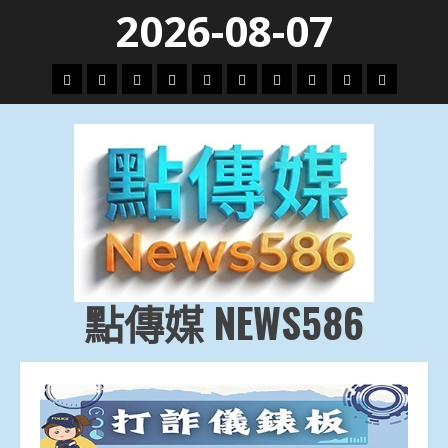
Skip
2026-08-07
to
content
頭
財
地
文
專
娛
政
國
運
生
條
經
方.
教.
題
樂
治
際
動
活
社
科
影
會
技
劇
點傳媒 NEWS586