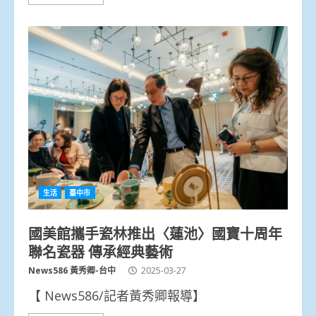
生活
臺中市
國美館攜手瓷林推出〈蓮池〉國寶十周年
聯名瓷器 傳承經典藝術
News586 黃秀卿-台中
2025-03-27
【 News586/記者黃秀卿報導】