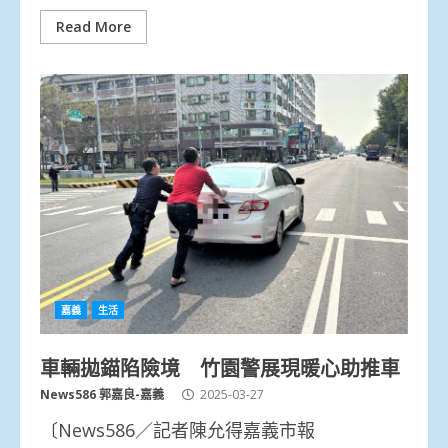
Read More
嘉義
生活
車輛拋錨陷險境 竹園警展現暖心助推車
News586 郭嘉良-嘉義
2025-03-27
〔News586／記者陳允得嘉義市報