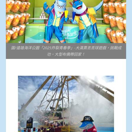
圖/遠雄海洋公園「2025炸裂青春季」-大滿貫丟丟球遊戲，挑戰成
功，大型布偶帶回家！