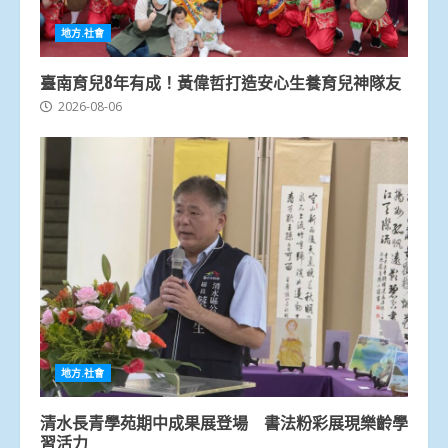
地方.社會
臺南育兒8年有成！黃偉哲打造安心生養育兒神隊友
2026-08-06
地方.社會
清水長青學苑期中成果展登場 書法粉彩展現樂齡學
習活力