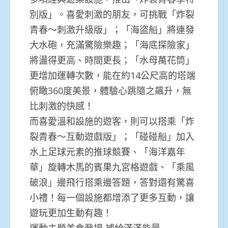
別版」。喜愛刺激的朋友，可挑戰「炸裂
青春～刺激升級版」；「海盜船」將連發
大水砲，充滿驚險樂趣；「海底探險家」
將盪得更高、時間更長；「水母萬花筒」
更增加運轉次數，能在約14公尺高的塔端
俯瞰360度美景，體驗心跳隨之飆升，無
比刺激的快感！
而喜愛溫和設施的遊客，則可以搭乘「炸
裂青春～互動遊戲版」；「碰碰船」加入
水上足球元素的推球競賽、「海洋嘉年
華」旋轉木馬的賓果九宮格遊戲、「乘風
破浪」邊飛行搭乘邊答題，答對還有驚喜
小禮！每一個設施都增添了更多互動，讓
遊玩更加生動有趣！
運動主題美食登場 補給滿滿能量