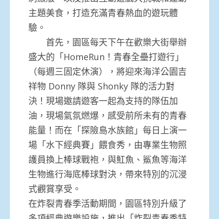
主題美食，打造充滿青春熱血的遊玩體
驗。
首先，園區每天下午在歡樂大街舉辦
盛大的「HomeRun！青春全壘打遊行」
（每週三固定休演），將迎來海洋公園吉
祥物 Donny 隊與 Shonky 隊的活力對
決！現場邀請遊客一起為支持的隊伍加
油，現場氣氛燃爆，感受前所未有的青春
能量！而在「探險島水族館」每日上演一
場「水下經典賽」餵食秀，由專業生物照
護員換上棒球戰袍，與魟魚、鯊魚等海洋
生物進行海底棒球對決，帶來特別的沉浸
式觀賞享受。
在炸裂青春季活動期間，園區特別升級了
多項經典遊樂設施，推出「炸裂青春季特