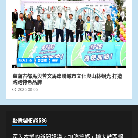
地方.社會
臺南市
運動
臺南古都馬與曾文馬串聯城市文化與山林觀光 打造
路跑特色品牌
2026-08-06
點傳媒NEWS586
深入本業的新聞報導，加強篇幅，擴大轄區報