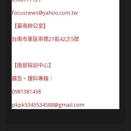
focusnews@yahoo.com.tw
【臺南辦公室】
台南市東區崇德21街42之5號
【南部採訪中心】
廣告、爆料專線：
0981381438
pkpk5345534588@gmail.com