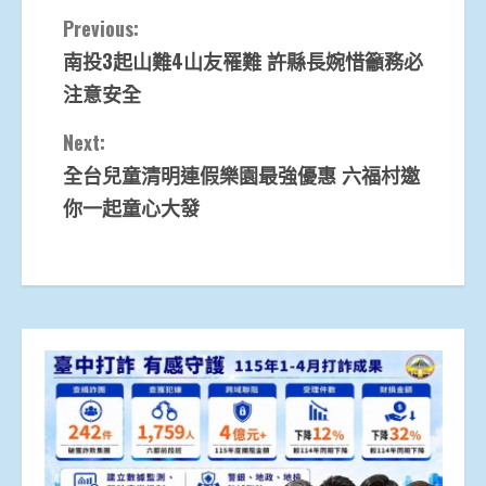
Continue
Previous:
南投3起山難4山友罹難 許縣長婉惜籲務必
Reading
注意安全
Next:
全台兒童清明連假樂園最強優惠 六福村邀
你一起童心大發