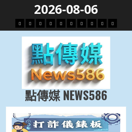
Skip
2026-08-06
to
content
頭
財
地
文
專
娛
政
國
運
生
條
經
方.
教.
題
樂
治
際
動
活
社
科
影
會
技
劇
點傳媒 NEWS586