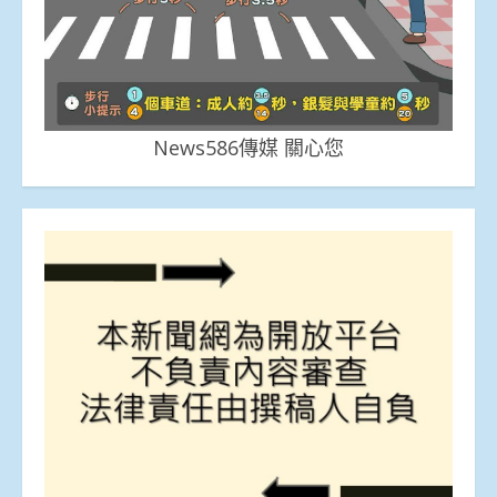
News586傳媒 關心您