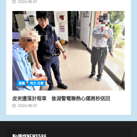
2026-08-07
嘉義
地方.社會
皮夾遺落計程車 後湖警電聯熱心運將秒送回
2026-08-07
點傳媒NEWS586