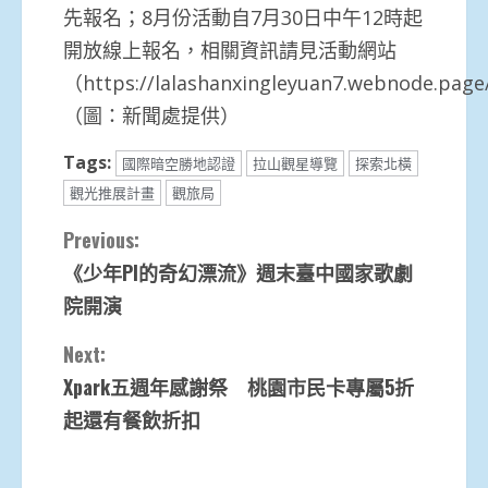
先報名；8月份活動自7月30日中午12時起
開放線上報名，相關資訊請見活動網站
（https://lalashanxingleyuan7.webnode.pa
（圖：新聞處提供）
Tags:
國際暗空勝地認證
拉山觀星導覽
探索北橫
觀光推展計畫
觀旅局
Continue
Previous:
《少年PI的奇幻漂流》週末臺中國家歌劇
Reading
院開演
Next:
Xpark五週年感謝祭 桃園市民卡專屬5折
起還有餐飲折扣