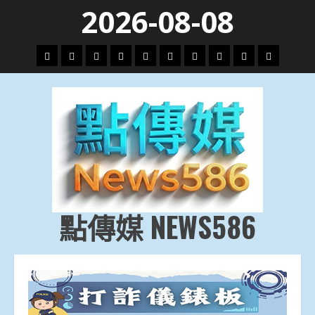
Skip
2026-08-08
to
content
頭
財
地
文
專
娛
政
國
運
生
條
經
方.
教.
題
樂
治
際
動
活
社
科
影
會
技
劇
點傳媒 NEWS586