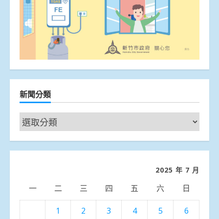
新聞分類
新
聞
分
類
2025 年 7 月
一
二
三
四
五
六
日
1
2
3
4
5
6