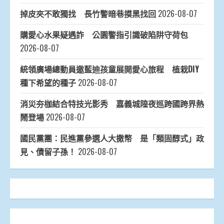
掉皮夾不敢獨找 長竹警暗巷摸黑找回
2026-08-07
購愛心水果疑遇詐 公園警指引識破陷阱守荷包
2026-08-07
統領廣場總動員邀藍迪孩童展開愛心旅程 植栽DIY
種下希望的種子
2026-08-07
消災夯枷結合特技光影秀 嘉義城隍夜巡跨國跨界熱
鬧登場
2026-08-07
國民黨團：民進黨參選人大撒幣 是「類固醇式」政
見、債留子孫！
2026-08-07