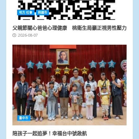
地方.社會
桃園市
父親節關心爸爸心理健康 桃衛生局籲正視男性壓力
2026-08-07
臺中市
陪孩子一起追夢！幸福台中號啟航