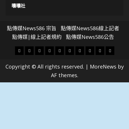
囔囔社
點傳媒News586 宗旨
點傳媒News586線上記者
點傳媒|線上記者規約
點傳媒News586公告
頭
財
地
文
專
娛
政
國
運
生
條
經
方.
教.
題
樂
治
際
動
活
Copyright © All rights reserved.
|
MoreNews
by
社
科
影
AF themes.
會
技
劇