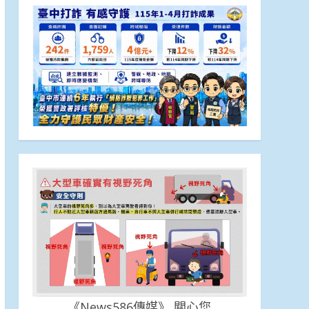
《News586傳媒》 關心您