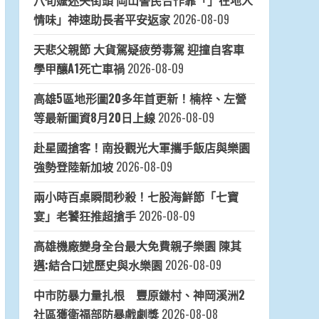
八旬嬤迷失街頭 岡山警民合作靠「」在地人
情味」神速助長者平安返家
2026-08-09
天悲父親節 大貨駕疑疲勞毒駕 迎撞自客車
學甲釀A1死亡車禍
2026-08-09
高雄5區地形圖20多年首更新！楠梓、左營
等最新圖資8月20日上線
2026-08-09
赴星國搶客！南投觀光大軍攜手飯店與樂園
強勢登陸新加坡
2026-08-09
兩小時百桌瞬間秒殺！七股海鮮節「七寶
宴」老饕狂推超搶手
2026-08-09
高雄機廠變身全台最大免費親子樂園 陳其
邁:結合口述歷史與水樂園
2026-08-09
中市防暴力量扎根 豐原鎌村、神岡溪洲2
社區獲衛福部防暴戲劇獎
2026-08-08