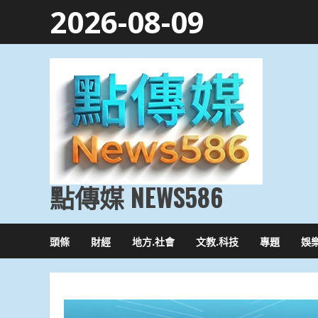
Skip
2026-08-09
to
content
點傳媒 NEWS586
頭條
財經
地方.社會
文教.科技
專題
娛