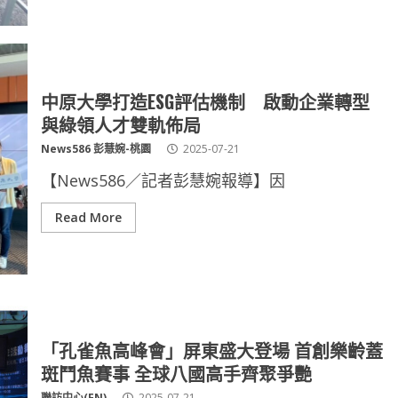
中原大學打造ESG評估機制 啟動企業轉型
與綠領人才雙軌佈局
News586 彭慧婉-桃園
2025-07-21
【News586／記者彭慧婉報導】因
Read More
「孔雀魚高峰會」屏東盛大登場 首創樂齡蓋
斑鬥魚賽事 全球八國高手齊聚爭艷
聯訪中心(FN)
2025-07-21