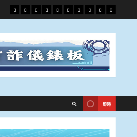
頭
財
地
文
專
娛
政
國
運
生
條
經
方.
教.
題
樂
治
際
動
活
社
科
影
會
技
劇
即時