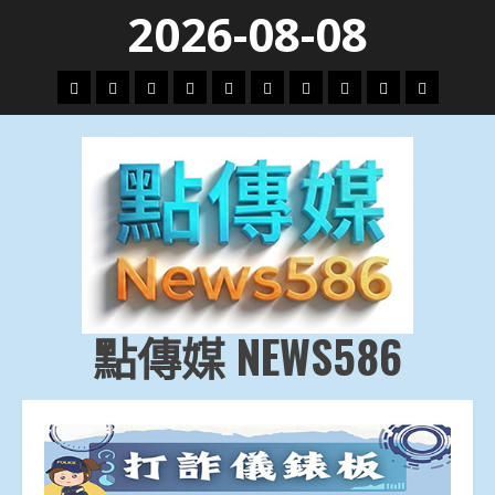
Skip
2026-08-08
to
content
頭
財
地
文
專
娛
政
國
運
生
條
經
方.
教.
題
樂
治
際
動
活
社
科
影
會
技
劇
點傳媒 NEWS586