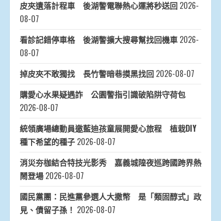
皮夾遺落計程車 後湖警電聯熱心運將秒送回
2026-
08-07
看診記錯停車格 後湖警擴大搜尋幫找回機車
2026-
08-07
掉皮夾不敢獨找 長竹警暗巷摸黑找回
2026-08-07
購愛心水果疑遇詐 公園警指引識破陷阱守荷包
2026-08-07
統領廣場總動員邀藍迪孩童展開愛心旅程 植栽DIY
種下希望的種子
2026-08-07
消災夯枷結合特技光影秀 嘉義城隍夜巡跨國跨界熱
鬧登場
2026-08-07
國民黨團：民進黨參選人大撒幣 是「類固醇式」政
見、債留子孫！
2026-08-07