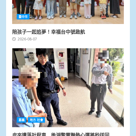
臺中市
陪孩子一起追夢！幸福台中號啟航
2026-08-07
嘉義
地方.社會
皮夾遺落計程車 後湖警電聯熱心運將秒送回