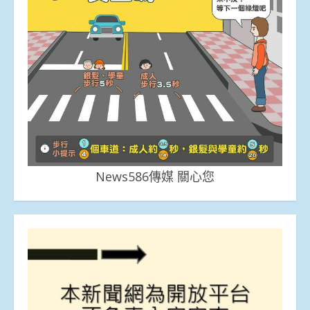
News586傳媒 關心您