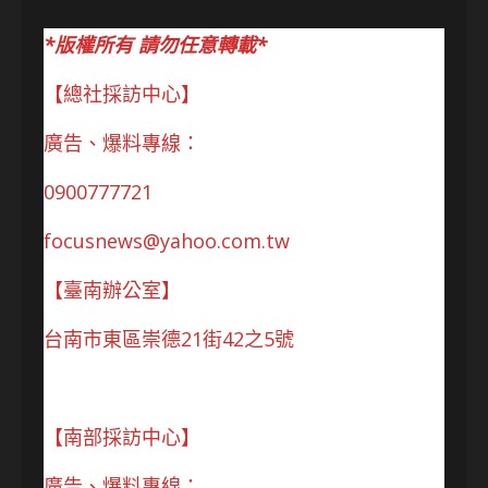
*版權所有 請勿任意轉載*
【總社採訪中心】
廣告、爆料專線：
0900777721
focusnews@yahoo.com.tw
【臺南辦公室】
台南市東區崇德21街42之5號
【南部採訪中心】
廣告、爆料專線：