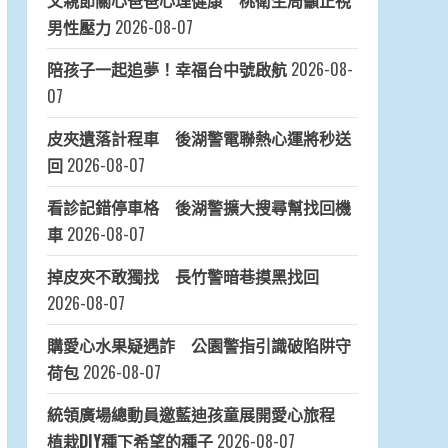
父親節關心爸爸心理健康 桃衛生局籲正視
男性壓力
2026-08-07
陪孩子一起追夢！幸福台中號啟航
2026-08-
07
皮夾遺落計程車 後湖警電聯熱心運將秒送
回
2026-08-07
看診記錯停車格 後湖警擴大搜尋幫找回機
車
2026-08-07
掉皮夾不敢獨找 長竹警暗巷摸黑找回
2026-08-07
購愛心水果疑遇詐 公園警指引識破陷阱守
荷包
2026-08-07
統領廣場總動員邀藍迪孩童展開愛心旅程
植栽DIY種下希望的種子
2026-08-07