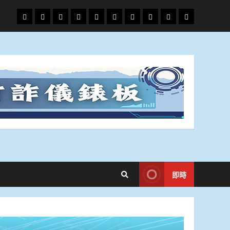
頭
財
地
文
專
娛
政
國
運
生
條
經
方.
教.
題
樂
治
際
動
活
社
科
影
會
技
劇
即時