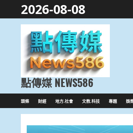
Skip
2026-08-08
to
content
點傳媒 NEWS586
頭條
財經
地方.社會
文教.科技
專題
娛