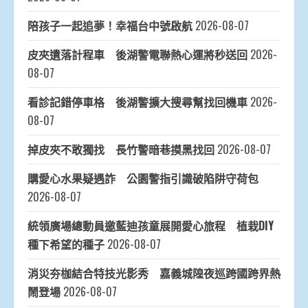
陪孩子一起追夢！幸福台中號啟航
2026-08-07
皮夾遺落計程車 後湖警電聯熱心運將秒送回
2026-
08-07
看診記錯停車格 後湖警擴大搜尋幫找回機車
2026-
08-07
掉皮夾不敢獨找 長竹警暗巷摸黑找回
2026-08-07
購愛心水果疑遇詐 公園警指引識破陷阱守荷包
2026-08-07
統領廣場總動員邀藍迪孩童展開愛心旅程 植栽DIY
種下希望的種子
2026-08-07
消災夯枷結合特技光影秀 嘉義城隍夜巡跨國跨界熱
鬧登場
2026-08-07