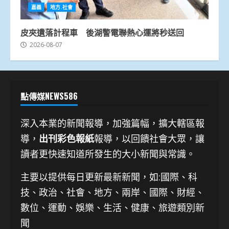
嘉義
地方.社會
皮夾遺落計程車 後湖警電聯熱心運將秒送回
2026-08-07
點傳媒NEWS586
深入本業的新聞報導，加強篇幅，擴大轄區報
導，
出刊彩色報紙
報導，以回饋社會大眾，讓
讀者更快速知道所發生的大小新聞與常識。
主要以提供每日更新最新新聞
，如:國際、科
技、
政治、社會、地方、兩岸、國際、財經、
數位、運動、娛樂、生活、健康、旅遊類別新
聞