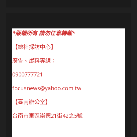
*版權所有 請勿任意轉載*
【總社採訪中心】
廣告、爆料專線：
0900777721
focusnews@yahoo.com.tw
【臺南辦公室】
台南市東區崇德21街42之5號