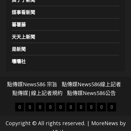
媒事看新聞
蕃薯藤
天天上新聞
是新聞
囔囔社
點傳媒News586 宗旨
點傳媒News586線上記者
點傳媒|線上記者規約
點傳媒News586公告
頭
財
地
文
專
娛
政
國
運
生
條
經
方.
教.
題
樂
治
際
動
活
Copyright © All rights reserved.
|
MoreNews
by
社
科
影