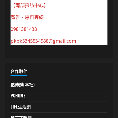
【南部採訪中心】
廣告、爆料專線：
0981381438
pkpk5345534588@gmail.com
合作夥伴
點傳媒(本社)
PCHOME
LIFE生活網
奧丁丁新聞