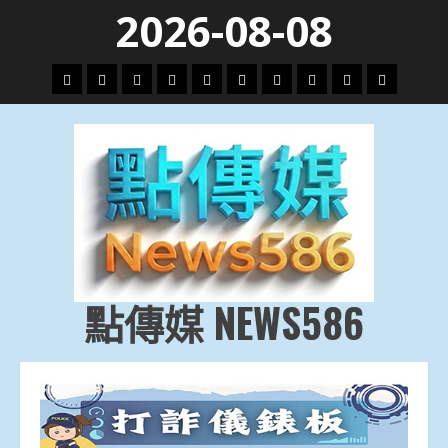
Skip
2026-08-08
to
content
頭
財
地
文
專
娛
政
國
運
生
條
經
方.
教.
題
樂
治
際
動
活
社
科
影
會
技
劇
點傳媒 NEWS586