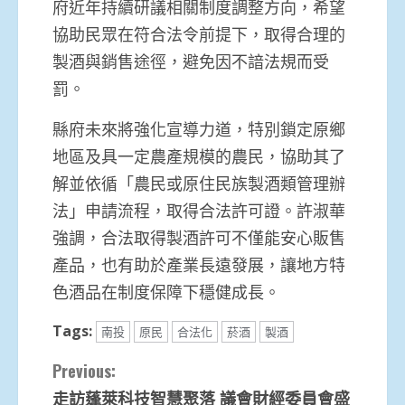
府近年持續研議相關制度調整方向，希望
協助民眾在符合法令前提下，取得合理的
製酒與銷售途徑，避免因不諳法規而受
罰。
縣府未來將強化宣導力道，特別鎖定原鄉
地區及具一定農產規模的農民，協助其了
解並依循「農民或原住民族製酒類管理辦
法」申請流程，取得合法許可證。許淑華
強調，合法取得製酒許可不僅能安心販售
產品，也有助於產業長遠發展，讓地方特
色酒品在制度保障下穩健成長。
Tags:
南投
原民
合法化
菸酒
製酒
Continue
Previous:
走訪蓬萊科技智慧聚落 議會財經委員會盛