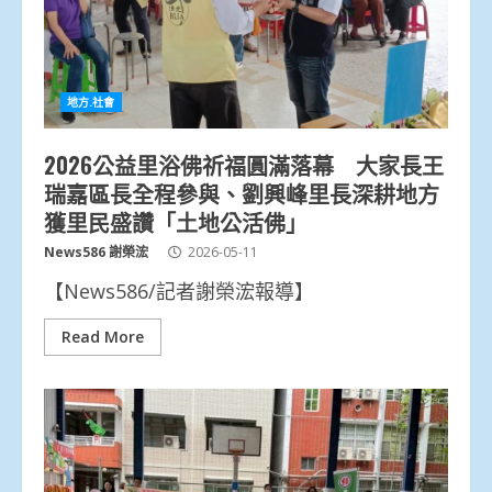
地方.社會
2026公益里浴佛祈福圓滿落幕 大家長王
瑞嘉區長全程參與、劉興峰里長深耕地方
獲里民盛讚「土地公活佛」
News586 謝榮浤
2026-05-11
【News586/記者謝榮浤報導】
Read More