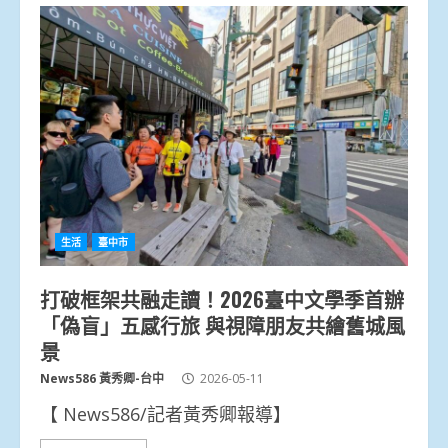
生活
臺中市
打破框架共融走讀！2026臺中文學季首辦
「偽盲」五感行旅 與視障朋友共繪舊城風
景
News586 黃秀卿-台中
2026-05-11
【 News586/記者黃秀卿報導】