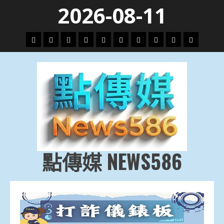
Skip
2026-08-11
to
content
頭
財
地
文
專
娛
政
國
運
生
條
經
方.
教.
題
樂
治
際
動
活
社
科
影
會
技
劇
點傳媒 NEWS586