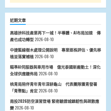
近期文章
高雄拚科技產業再下一城！半導體、AI布局加速 傳
產也成功轉型
2026-08-10
中捷藍線樹木處理公開說明 專業逐株評估、優先移
植並落實補植
2026-08-10
瞄準AI伺服器與車用市場 億光泰國新廠動土！深化
全球供應鏈佈局
2026-08-10
桃青局陪伴青年青年深耕龜山 代表團隊獲青發署
「青聚點」肯定
2026-08-10
南投2026防空演習登場 緊密驗證城鎮韌性與疏散應
變
2026-08-10