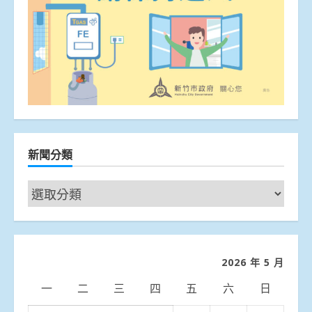
新聞分類
新
聞
分
類
2026 年 5 月
一
二
三
四
五
六
日