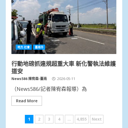
地方.社會
臺南市
行動地磅抓違規超重大車 新化警執法維護
道安
News586 陳宥森-臺南
2026-05-11
（News586/記者陳宥森報導）為
Read More
文
1
2
3
4
...
4,855
Next