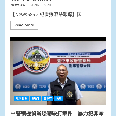
News586
2026-05-20
【News586／記者張淑慧報導】國
Read More
地方.社會
墨新聞
臺中市
頭條
中警積極偵辦恐嚇毆打案件 暴力犯罪零