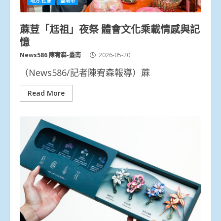
地方.社會
臺南市
蔴荳「尪祖」夜祭 體會文化乘載情感與記
憶
News586 陳宥森-臺南
2026-05-20
（News586/記者陳宥森報導）蔴
Read More