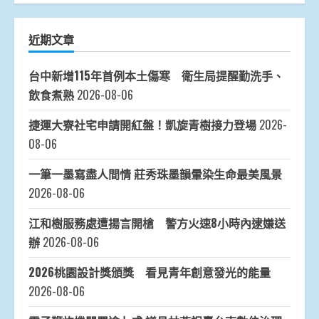
近期文章
台中新增115年首例本土傷寒 衛生局提醒勤洗手、
飲食煮熟
2026-08-06
捷運大寮社宅申請開紅盤！凱旋青樹接力登場
2026-
08-06
一筆一墨寫盡人間情 莊秀珠墨韻暈染生命最美風景
2026-08-06
江和樹服務處遭揚言開槍 警方火速8小時內逮嫌送
辦
2026-08-06
2026桃園設計獎頒獎 看見青年創意發光的能量
2026-08-06