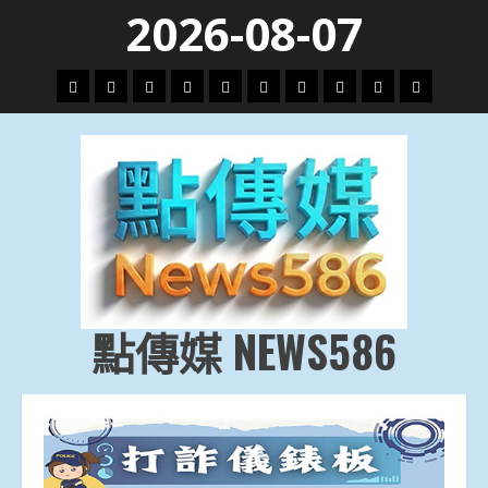
Skip
2026-08-07
to
content
頭
財
地
文
專
娛
政
國
運
生
條
經
方.
教.
題
樂
治
際
動
活
社
科
影
會
技
劇
點傳媒 NEWS586