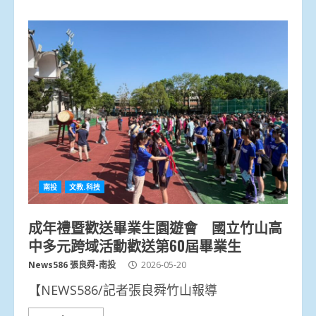
南投
文教.科技
成年禮暨歡送畢業生園遊會 國立竹山高
中多元跨域活動歡送第60屆畢業生
News586 張良舜-南投
2026-05-20
【NEWS586/記者張良舜竹山報導