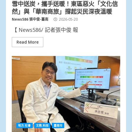
雪中送炭，攜手送暖！東區惡火「文化信
然」與「華南商旅」撐起災民深夜溫暖
News586 張中俊-臺南
2026-05-20
【 News586/ 記者張中俊 報
Read More
地方.社會
文教.科技
臺南市