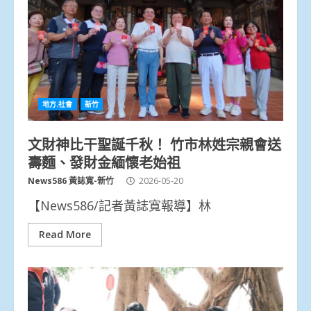
地方.社會
新竹
文財神比干聖誕千秋！ 竹市林姓宗親會送
壽麵、發財金緬懷老始祖
News586 黃誌寬-新竹
2026-05-20
【News586/記者黃誌寬報導】林
Read More