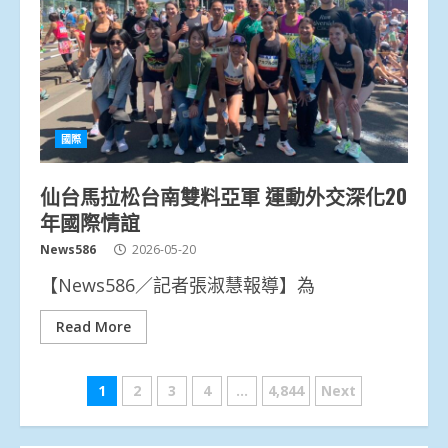
國際
仙台馬拉松台南雙料亞軍 運動外交深化20
年國際情誼
News586
2026-05-20
【News586／記者張淑慧報導】為
Read More
文
1
2
3
4
...
4,844
Next
章