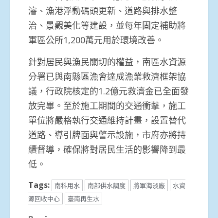
濬、漁港浮動碼頭更新、道路與排水整
治、景觀美化等建設，並每年固定補助將
軍區公所1,200萬元用於環境改善。
針對居民與漁民關切的權益，南區水資源
分署已與南縣區漁會達成漁業救濟框架協
議，行政院核定的1.2億元救濟金已全面發
放完畢。至於施工期間的交通衝擊，施工
單位將嚴格執行交通維持計畫，設置替代
道路、導引牌面與警示設施，市府亦將持
續督導，確保將對居民生活的影響降到最
低。
Tags:
南科用水
南部供水調度
將軍海淡廠
水資
源回收中心
臺南再生水