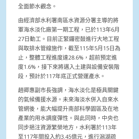
全面節水觀念。
由經濟部水利署南區水資源分署主導的將
軍海水淡化廠第一期工程，已於113年6月
27日動工。目前正緊鑼密鼓進行大地工程
與取排水管線施作，截至115年5月15日為
止，整體工程進度達28.6%，超前預定進
度1.6%，接下來將邁入土建與設備安裝階
段，預計於117年底正式營運產水。
趙卿惠副市長強調，海水淡化是極具關鍵
的氣候備援水源。未來海淡水併入自來水
管網後，能大幅提升南部科學園區及在地
產業的用水調度彈性。與此同時，中央也
同步挹注資源繁榮地方，水利署於113年
至117年間投入約3.45億元，進行潟湖疏