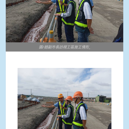
圖/趙副市長訪視工區施工情形_