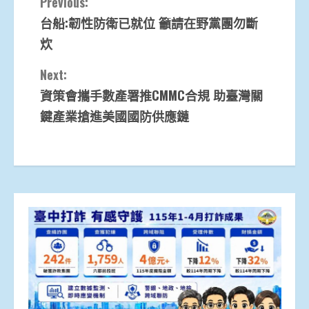
Continue
Previous:
台船:韌性防衛已就位 籲請在野黨團勿斷
Reading
炊
Next:
資策會攜手數產署推CMMC合規 助臺灣關
鍵產業搶進美國國防供應鏈