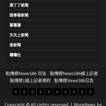
奧丁丁新聞
媒事看新聞
蕃薯藤
天天上新聞
是新聞
囔囔社
點傳媒News586 宗旨
點傳媒News586線上記者
點傳媒|線上記者規約
點傳媒News586公告
頭
財
地
文
專
娛
政
國
運
生
條
經
方.
教.
題
樂
治
際
動
活
Copyright © All rights reserved.
|
MoreNews
by
社
科
影