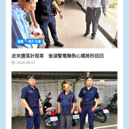
嘉義
地方.社會
皮夾遺落計程車 後湖警電聯熱心運將秒送回
2026-08-07