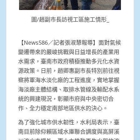
圖/趙副市長訪視工區施工情形_
【News586／記者張淑慧報導】面對氣候
變遷帶來的嚴峻挑戰與日益增長的產業用
水需求，臺南市政府積極推動多元化水資
源政策。日前，趙卿惠副市長特別前往視
察將軍海水淡化廠的工程進度，實地掌握
海淡廠主體結構、取排水管線及輸配水系
統的興建現況，彰顯市府與中央密切合
作、全力穩定南部地區供水的決心。
為了強化城市供水韌性，水利局表示，臺
南目前除仰賴區域水庫聯合調度與高屏溪