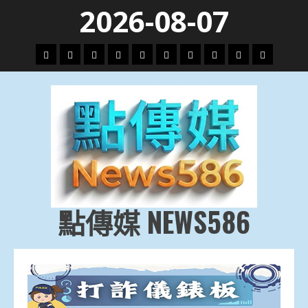
Skip
2026-08-07
to
content
頭
財
地
文
專
娛
政
國
運
生
條
經
方.
教.
題
樂
治
際
動
活
社
科
影
會
技
劇
點傳媒 NEWS586