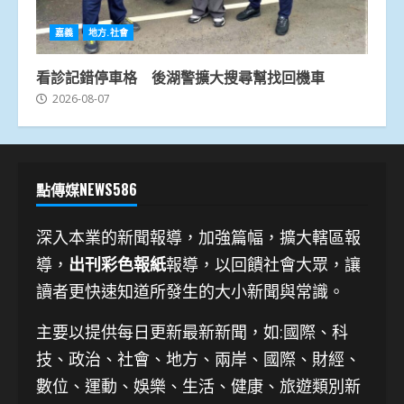
嘉義
地方.社會
看診記錯停車格 後湖警擴大搜尋幫找回機車
2026-08-07
點傳媒NEWS586
深入本業的新聞報導，加強篇幅，擴大轄區報
導，
出刊彩色報紙
報導，以回饋社會大眾，讓
讀者更快速知道所發生的大小新聞與常識。
主要以提供每日更新最新新聞
，如:國際、科
技、
政治、社會、地方、兩岸、國際、財經、
數位、運動、娛樂、生活、健康、旅遊類別新