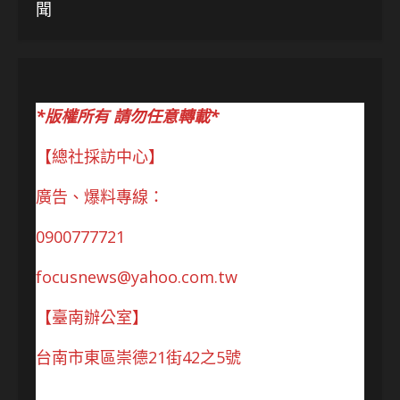
聞
*版權所有 請勿任意轉載*
【總社採訪中心】
廣告、爆料專線：
0900777721
focusnews@yahoo.com.tw
【臺南辦公室】
台南市東區崇德21街42之5號