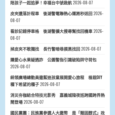
陪孩子一起追夢！幸福台中號啟航
2026-08-07
皮夾遺落計程車 後湖警電聯熱心運將秒送回
2026-
08-07
看診記錯停車格 後湖警擴大搜尋幫找回機車
2026-
08-07
掉皮夾不敢獨找 長竹警暗巷摸黑找回
2026-08-07
購愛心水果疑遇詐 公園警指引識破陷阱守荷包
2026-08-07
統領廣場總動員邀藍迪孩童展開愛心旅程 植栽DIY
種下希望的種子
2026-08-07
消災夯枷結合特技光影秀 嘉義城隍夜巡跨國跨界熱
鬧登場
2026-08-07
國民黨團：民進黨參選人大撒幣 是「類固醇式」政