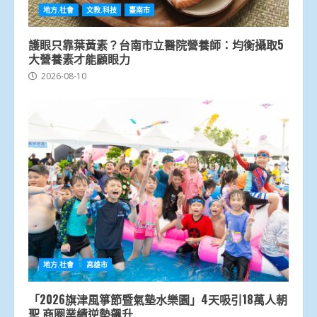
地方.社會
文教.科技
臺南市
護眼只靠葉黃素？台南市立醫院營養師：均衡攝取5
大營養素才能顧眼力
2026-08-10
地方.社會
高雄市
「2026旗津風箏節暨氣墊水樂園」4天吸引18萬人朝
聖 商圈業績逆勢飆升