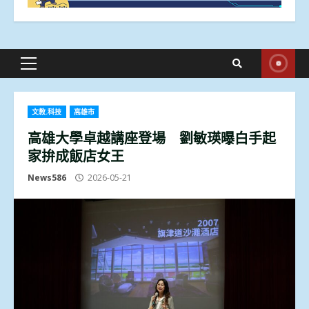
Primary
Menu
文教.科技
高雄市
高雄大學卓越講座登場 劉敏瑛曝白手起
家拚成飯店女王
News586
2026-05-21