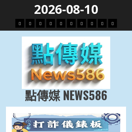
Skip
2026-08-10
to
content
頭
財
地
文
專
娛
政
國
運
生
條
經
方.
教.
題
樂
治
際
動
活
社
科
影
會
技
劇
點傳媒 NEWS586