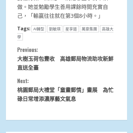
做。她並勉勵學生善用課餘時間充實自
己，「輸贏往往就在第3個8小時。」
Tags:
AI轉型
劉敏瑛
星享道
萬豪集團
高雄大
學
Continue
Previous:
大樹玉荷包豐收 高雄郵局物流助攻新鮮
Reading
直送全臺
Next:
桃園郵局大禮堂「童畫郵情」畫展 為忙
碌日常增添濃厚藝文氣息