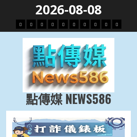
Skip
2026-08-08
to
content
頭
財
地
文
專
娛
政
國
運
生
條
經
方.
教.
題
樂
治
際
動
活
社
科
影
會
技
劇
點傳媒 NEWS586