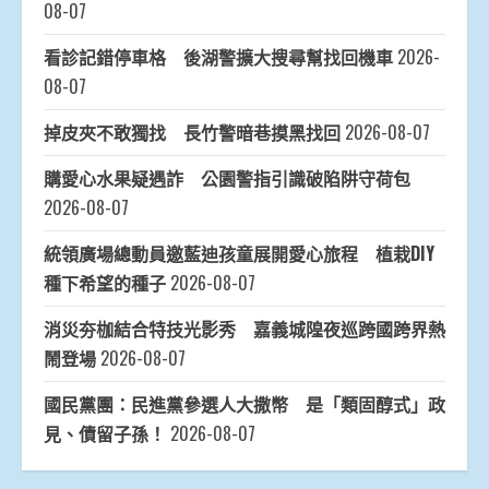
08-07
看診記錯停車格 後湖警擴大搜尋幫找回機車
2026-
08-07
掉皮夾不敢獨找 長竹警暗巷摸黑找回
2026-08-07
購愛心水果疑遇詐 公園警指引識破陷阱守荷包
2026-08-07
統領廣場總動員邀藍迪孩童展開愛心旅程 植栽DIY
種下希望的種子
2026-08-07
消災夯枷結合特技光影秀 嘉義城隍夜巡跨國跨界熱
鬧登場
2026-08-07
國民黨團：民進黨參選人大撒幣 是「類固醇式」政
見、債留子孫！
2026-08-07