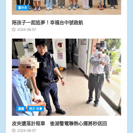
臺中市
陪孩子一起追夢！幸福台中號啟航
2026-08-07
嘉義
地方.社會
皮夾遺落計程車 後湖警電聯熱心運將秒送回
2026-08-07