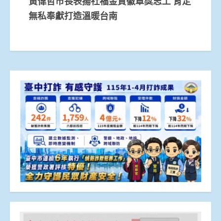
黃偉哲市長表揚社福金質徽章獎志工 肯定
無私奉獻打造溫暖台南