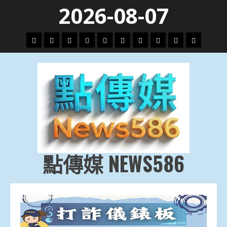
Skip
2026-08-07
to
content
頭
財
地
文
專
娛
政
國
運
生
條
經
方.
教.
題
樂
治
際
動
活
社
科
影
會
技
劇
點傳媒 NEWS586