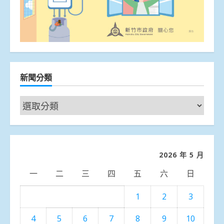
新聞分類
新
聞
分
類
2026 年 5 月
一
二
三
四
五
六
日
1
2
3
4
5
6
7
8
9
10