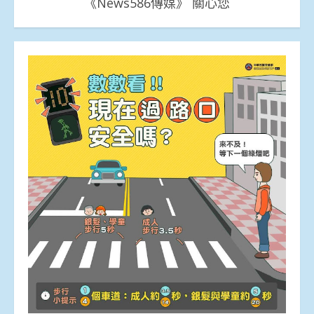
《News586傳媒》 關心您