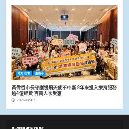
地方.社會
臺南市
黃偉哲市長守護慢飛天使不中斷 8年來投入療育服務
逾4億經費 百萬人次受惠
2026-08-07
點傳媒NEWS586