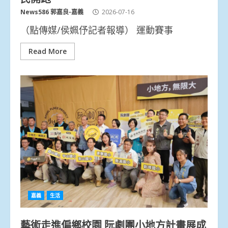
News586 郭嘉良-嘉義
2026-07-16
（點傳媒/侯姵伃記者報導） 運動賽事
Read More
嘉義
生活
藝術走進偏鄉校園 阮劇團小地方計畫展成