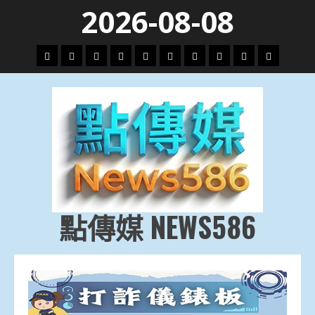
Skip
2026-08-08
to
content
頭
財
地
文
專
娛
政
國
運
生
條
經
方.
教.
題
樂
治
際
動
活
社
科
影
會
技
劇
點傳媒 NEWS586