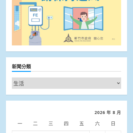
新聞分類
新
聞
分
類
2026 年 8 月
一
二
三
四
五
六
日