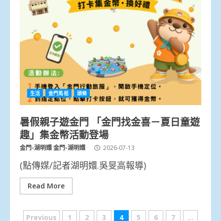
生活
金門馬祖
頭條
暑假親子遊金門 「金門找金喜－夏日童遊
趣」集金幣活動登場
金門-湖明嬛 金門-湖明嬛
2026-07-13
(點傳媒/記者湖明嬛.吳旻高報導)
Read More
文
Previous
1
2
3
4
5
6
7
...