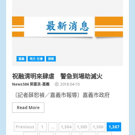
嘉義
地方.社會
頭條
祝融清明來肆虐 警急到場助滅火
News586 郭嘉良-嘉義
2018-04-10
〔記者薛恕禎／嘉義市報導〕嘉義市政府
Read More
文
Previous
1
...
1,364
1,365
1,366
1,367