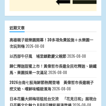
近期文章
高雄親子遊樂園開幕！30多項免費設施＋水樂園一
次玩到嗨
2026-08-08
以西部牛仔風 埔里鎮歡慶父親節
2026-08-08
歸仁釋迦甜蜜上市！黃偉哲市長邀全民吃釋迦、騎鐵
馬、果園採果一次滿足
2026-08-08
2026台南七股海鮮節熱鬧登場 黃偉哲市長邀親子
挖文蛤、嚐鮮味暢遊濱海
2026-08-08
日本花藝大師梅垣稔抵台交流 「花見日和」展現台
日花藝文化魅力 8月8日精彩展演登場
2026-08-08