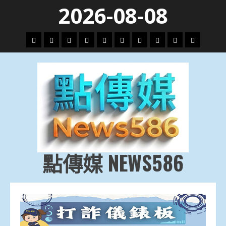
Skip
2026-08-08
to
content
頭
財
地
文
專
娛
政
國
運
生
條
經
方.
教.
題
樂
治
際
動
活
社
科
影
會
技
劇
點傳媒 NEWS586